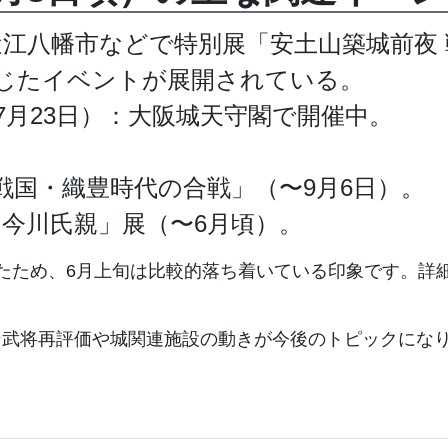
江八幡市などで特別展「安土山築城前夜 
じたイベントが展開されている。
7月23日）：大阪城天守閣で開催中。
戦国・織豊時代の合戦」（〜9月6日）。
 今川氏親」展（〜6月頃）。
たため、6月上旬は比較的落ち着いている印象です。詳
ン武将再評価や城関連施設の動きが今後のトピックにな