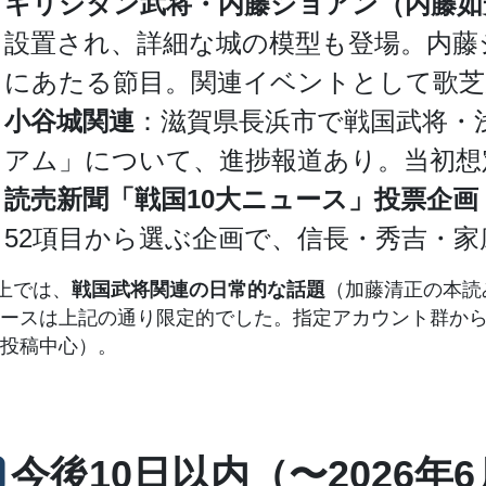
キリシタン武将・内藤ジョアン（内藤如安
設置され、詳細な城の模型も登場。内藤ジ
にあたる節目。関連イベントとして歌芝
小谷城関連
：滋賀県長浜市で戦国武将・
アム」について、進捗報道あり。当初想
読売新聞「戦国10大ニュース」投票企画
52項目から選ぶ企画で、信長・秀吉・
上では、
戦国武将関連の日常的な話題
（加藤清正の本読
ースは上記の通り限定的でした。指定アカウント群からは
投稿中心）。
今後10日以内（〜2026