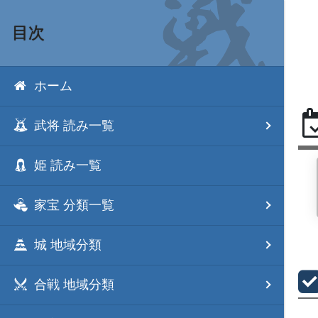
目次
ホーム
武将 読み一覧
姫 読み一覧
家宝 分類一覧
城 地域分類
合戦 地域分類