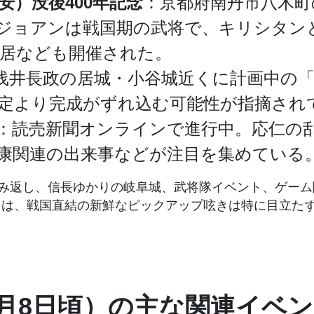
）没後400年記念
：京都府南丹市八木町
ョアンは戦国期の武将で、キリシタンとし
居なども開催された。
浅井長政の居城・小谷城近くに計画中の
定より完成がずれ込む可能性が指摘され
：読売新聞オンラインで進行中。応仁の
家康関連の出来事などが注目を集めている
み返し、信長ゆかりの岐阜城、武将隊イベント、ゲーム
、戦国直結の新鮮なピックアップ呟きは特に目立たず（@P
年6月8日頃）の主な関連イベ