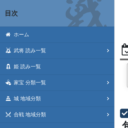
目次
ホーム
武将 読み一覧
姫 読み一覧
家宝 分類一覧
城 地域分類
合戦 地域分類