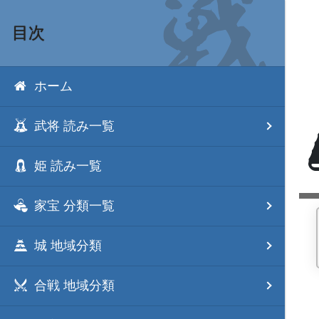
目次
ホーム
武将 読み一覧
姫 読み一覧
家宝 分類一覧
城 地域分類
合戦 地域分類