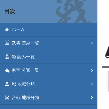
目次
ホーム
武将 読み一覧
姫 読み一覧
家宝 分類一覧
城 地域分類
合戦 地域分類