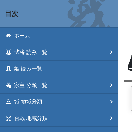
目次
ホーム
武将 読み一覧
姫 読み一覧
家宝 分類一覧
城 地域分類
合戦 地域分類