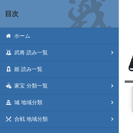
目次
ホーム
武将 読み一覧
姫 読み一覧
家宝 分類一覧
城 地域分類
合戦 地域分類