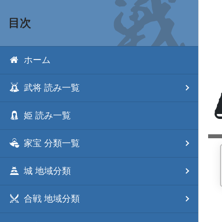
目次
ホーム
武将 読み一覧
姫 読み一覧
家宝 分類一覧
城 地域分類
合戦 地域分類