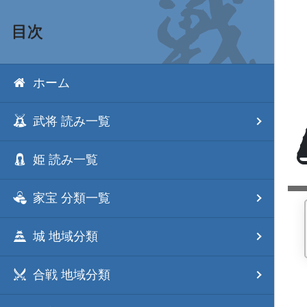
目次
ホーム
武将 読み一覧
姫 読み一覧
家宝 分類一覧
城 地域分類
合戦 地域分類