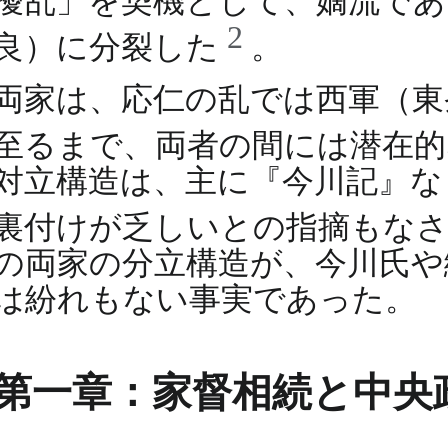
擾乱」を契機として、嫡流であ
2
良）に分裂した
。
両家は、応仁の乱では西軍（東
至るまで、両者の間には潜在
対立構造は、主に『今川記』な
裏付けが乏しいとの指摘もな
の両家の分立構造が、今川氏や
は紛れもない事実であった。
第一章：家督相続と中央