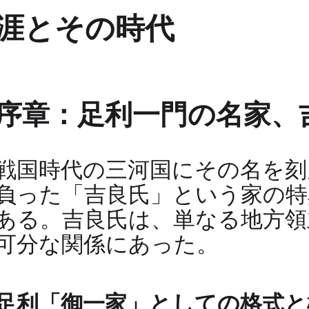
涯とその時代
序章：足利一門の名家、
戦国時代の三河国にその名を刻
負った「吉良氏」という家の特
ある。吉良氏は、単なる地方領
可分な関係にあった。
足利「御一家」としての格式と