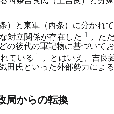
る西条吉良氏（上吉良）と分家
条）と東軍（西条）に分かれ
1
的な対立関係が存在した
。た
どの後代の軍記物に基づいて
1
されている
。とはいえ、吉良
織田氏といった外部勢力によ
政局からの転換