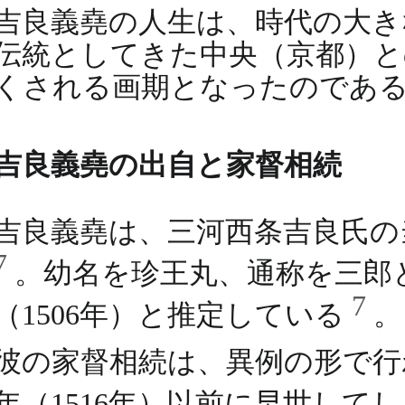
吉良義堯の人生は、時代の大き
伝統としてきた中央（京都）と
くされる画期となったのであ
吉良義堯の出自と家督相続
吉良義堯は、三河西条吉良氏の
7
。幼名を珍王丸、通称を三郎
7
（1506年）と推定している
。
彼の家督相続は、異例の形で行
年（1516年）以前に早世して