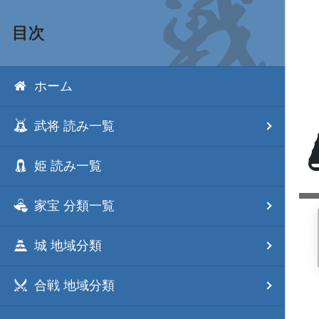
目次
ホーム
武将 読み一覧
姫 読み一覧
家宝 分類一覧
城 地域分類
合戦 地域分類