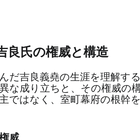
吉良氏の権威と構造
んだ吉良義堯の生涯を理解す
異な成り立ちと、その権威の
主ではなく、室町幕府の根幹
権威