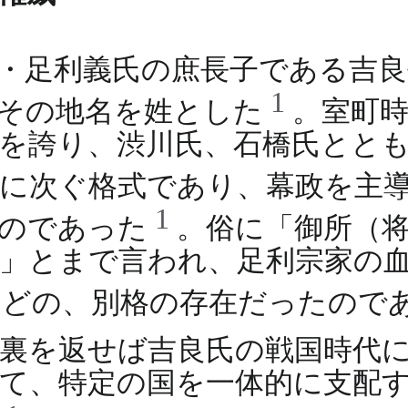
・足利義氏の庶長子である吉
1
、その地名を姓とした
。室町
を誇り、渋川氏、石橋氏とと
に次ぐ格式であり、幕政を主
1
ものであった
。俗に「御所（
」とまで言われ、足利宗家の
ほどの、別格の存在だったので
裏を返せば吉良氏の戦国時代
て、特定の国を一体的に支配