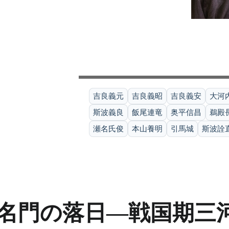
吉良義元
吉良義昭
吉良義安
大河
斯波義良
飯尾連竜
奥平信昌
鵜殿
瀬名氏俊
本山養明
引馬城
斯波詮
名門の落日―戦国期三