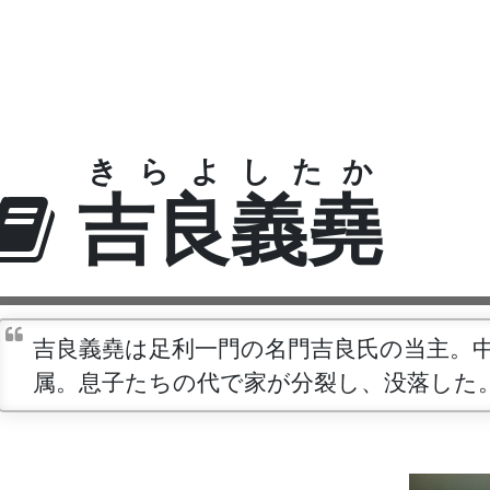
きらよしたか
吉良義堯
吉良義堯は足利一門の名門吉良氏の当主。
属。息子たちの代で家が分裂し、没落した