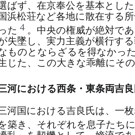
選ばず、在京奉公を基本とし
国浜松荘など各地に散在する所
4
った
。中央の権威が絶対であ
が失墜し、実力主義が横行する
なものとならざるを得なかった
生じた、この大きな乖離にそ
三河における西条・東条両吉良
三河国における吉良氏は、一枚
を築き、それぞれを息子たち