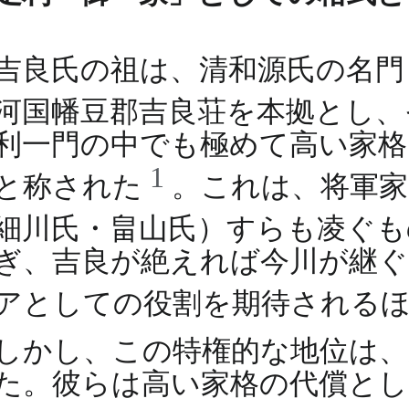
吉良氏の祖は、清和源氏の名門
河国幡豆郡吉良荘を本拠とし
利一門の中でも極めて高い家格
1
と称された
。これは、将軍家
細川氏・畠山氏）すらも凌ぐ
ぎ、吉良が絶えれば今川が継ぐ
アとしての役割を期待される
しかし、この特権的な地位は、
た。彼らは高い家格の代償とし