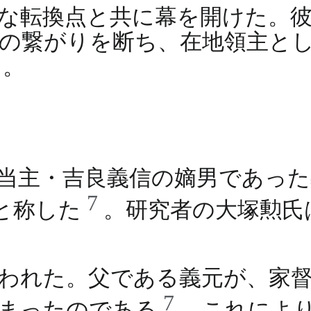
な転換点と共に幕を開けた。
の繋がりを断ち、在地領主と
る。
当主・吉良義信の嫡男であっ
7
と称した
。研究者の大塚勲氏
われた。父である義元が、家督
7
しまったのである
。これにより