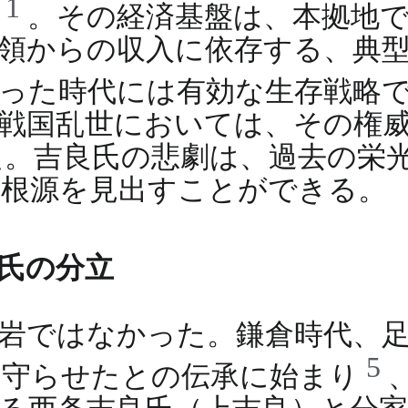
1
た
。その経済基盤は、本拠地
領からの収入に依存する、典
った時代には有効な生存戦略
戦国乱世においては、その権
。吉良氏の悲劇は、過去の栄
の根源を見出すことができる。
氏の分立
岩ではなかった。鎌倉時代、
5
に守らせたとの伝承に始まり