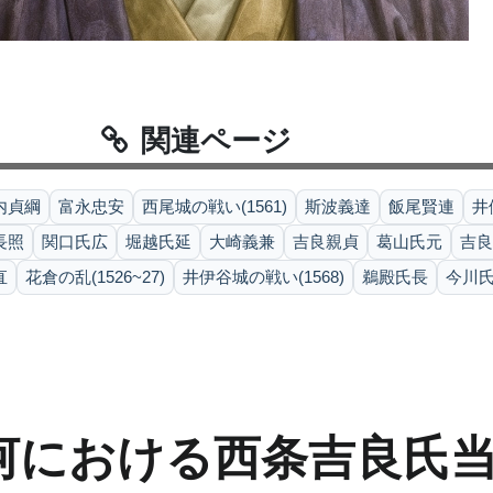
関連ページ
内貞綱
富永忠安
西尾城の戦い(1561)
斯波義達
飯尾賢連
井
長照
関口氏広
堀越氏延
大崎義兼
吉良親貞
葛山氏元
吉良
直
花倉の乱(1526~27)
井伊谷城の戦い(1568)
鵜殿氏長
今川
河における西条吉良氏