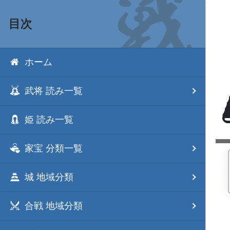
目次
ホーム
武将 読み一覧
姫 読み一覧
家宝 分類一覧
城 地域分類
合戦 地域分類