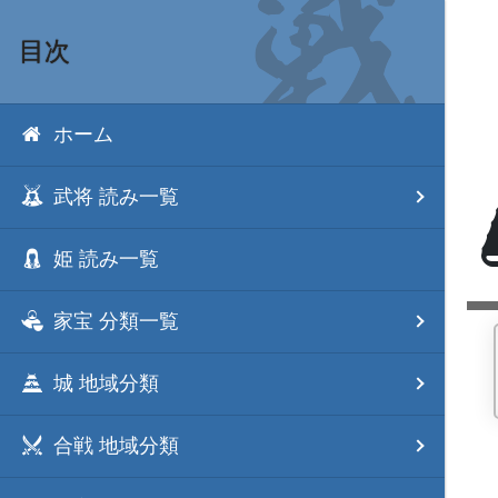
目次
ホーム
武将 読み一覧
姫 読み一覧
家宝 分類一覧
城 地域分類
合戦 地域分類