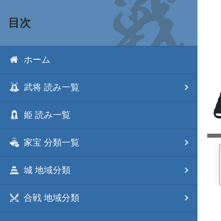
目次
ホーム
武将 読み一覧
姫 読み一覧
家宝 分類一覧
城 地域分類
合戦 地域分類