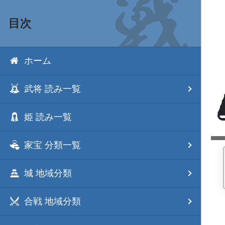
目次
ホーム
武将 読み一覧
姫 読み一覧
家宝 分類一覧
城 地域分類
合戦 地域分類