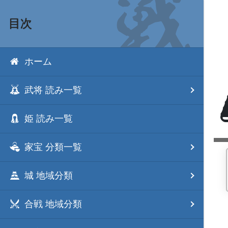
目次
ホーム
武将 読み一覧
姫 読み一覧
家宝 分類一覧
城 地域分類
合戦 地域分類