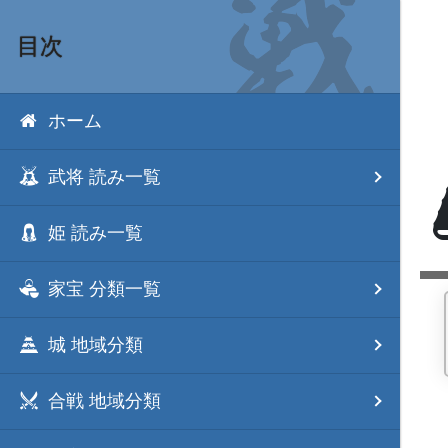
目次
ホーム
武将 読み一覧
姫 読み一覧
家宝 分類一覧
城 地域分類
合戦 地域分類