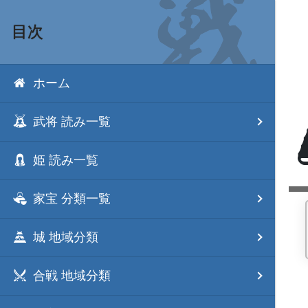
目次
ホーム
武将 読み一覧
姫 読み一覧
家宝 分類一覧
城 地域分類
合戦 地域分類