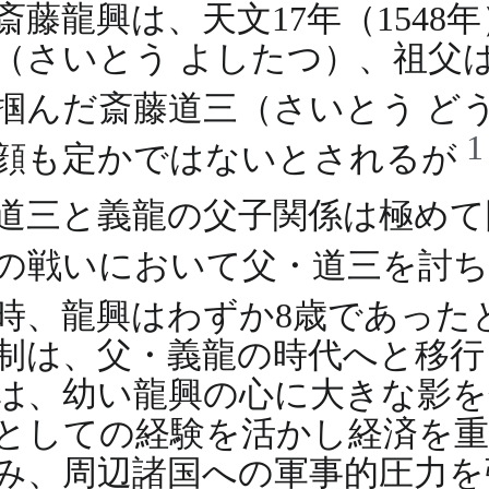
斎藤龍興は、天文17年（154
（さいとう よしたつ）、祖父
掴んだ斎藤道三（さいとう ど
顔も定かではないとされるが
道三と義龍の父子関係は極めて険
の戦いにおいて父・道三を討
時、龍興はわずか8歳であった
制は、父・義龍の時代へと移行
は、幼い龍興の心に大きな影
としての経験を活かし経済を重
み、周辺諸国への軍事的圧力を