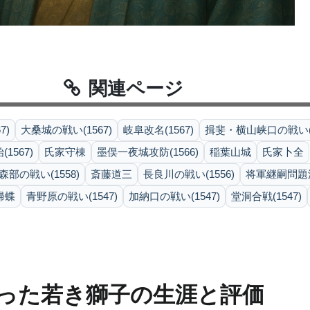
関連ページ
7)
大桑城の戦い(1567)
岐阜改名(1567)
揖斐・横山峡口の戦い(1
1567)
氏家守棟
墨俣一夜城攻防(1566)
稲葉山城
氏家卜全
森部の戦い(1558)
斎藤道三
長良川の戦い(1556)
将軍継嗣問題深
帰蝶
青野原の戦い(1547)
加納口の戦い(1547)
堂洞合戦(1547)
った若き獅子の生涯と評価