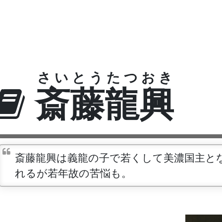
さいとうたつおき
斎藤龍興
斎藤龍興は義龍の子で若くして美濃国主と
れるが若年故の苦悩も。