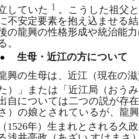
1
立していた
。こうした祖父と
に不安定要素を抱え込ませる結
後の龍興の性格形成や統治能力
る。
生母・近江の方について
龍興の生母は、近江（現在の滋
た）」または「近江局（おう
出自については二つの説が存在
さ）の娘とされているが、龍興
（1526年）生まれとされる久
る浅井亮政（あざい すけまさ