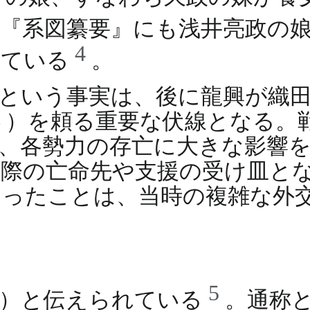
。『系図纂要』にも浅井亮政の
4
している
。
という事実は、後に龍興が織
さ）を頼る重要な伏線となる。
、各勢力の存亡に大きな影響
際の亡命先や支援の受け皿と
あったことは、当時の複雑な外
5
う）と伝えられている
。通称