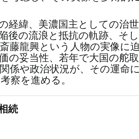
の経緯、美濃国主としての治
陥後の流浪と抵抗の軌跡、そ
斎藤龍興という人物の実像に
価の妥当性、若年で大国の舵
関係や政治状況が、その運命
て考察を進める。
相続