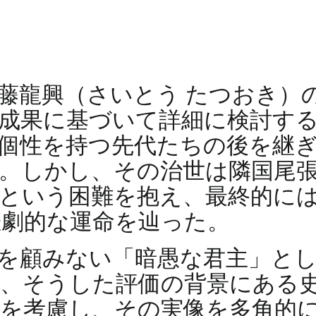
藤龍興（さいとう たつおき）
成果に基づいて詳細に検討す
個性を持つ先代たちの後を継
。しかし、その治世は隣国尾
という困難を抱え、最終的に
悲劇的な運命を辿った。
を顧みない「暗愚な君主」と
、そうした評価の背景にある
を考慮し、その実像を多角的