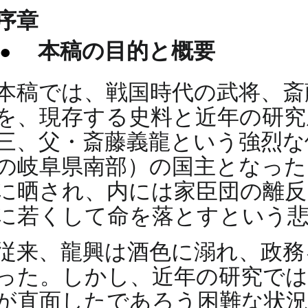
序章
本稿の目的と概要
本稿では、戦国時代の武将、斎
を、現存する史料と近年の研究
三、父・斎藤義龍という強烈な
の岐阜県南部）の国主となった
に晒され、内には家臣団の離反
に若くして命を落とすという
従来、龍興は酒色に溺れ、政務
った。しかし、近年の研究では
が直面したであろう困難な状況