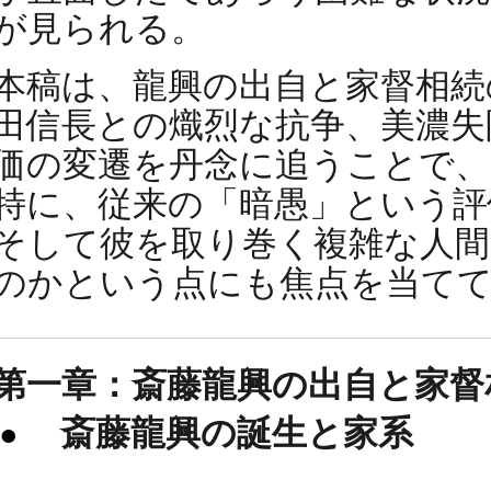
が見られる。
本稿は、龍興の出自と家督相続
田信長との熾烈な抗争、美濃失
価の変遷を丹念に追うことで、
特に、従来の「暗愚」という評
そして彼を取り巻く複雑な人間
のかという点にも焦点を当て
第一章：斎藤龍興の出自と家督
斎藤龍興の誕生と家系