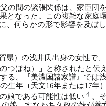
父の間の緊張関係は、家臣団
果となった。この複雑な家庭
に、何らかの形で影響を及ぼ
賀県）の浅井氏出身の女性で
みのつぼね）」と称されたと伝
する。『美濃国諸家譜』では浅
の生年（天文16年または17年
4
政の娘である可能性は低い
。
）の娘、すなわち久政の妹が養