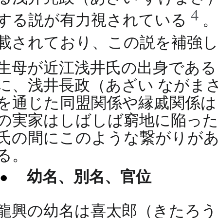
4
する説が有力視されている
載されており、この説を補強
生母が近江浅井氏の出身である
に、浅井長政（あざい ながま
を通じた同盟関係や縁戚関係は
の実家はしばしば窮地に陥った
氏の間にこのような繋がりが
る。
幼名、別名、官位
龍興の幼名は喜太郎（きたろ