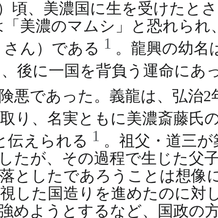
8年）頃、美濃国に生を受けたと
は「美濃のマムシ」と恐れられ
1
うさん）である
。龍興の幼名
1
、後に一国を背負う運命にあ
悪であった。義龍は、弘治2年（
ち取り、名実ともに美濃斎藤氏
1
と伝えられる
。祖父・道三が
したが、その過程で生じた父
を落としたであろうことは想像
視した国造りを進めたのに対
強めようとするなど、国政の