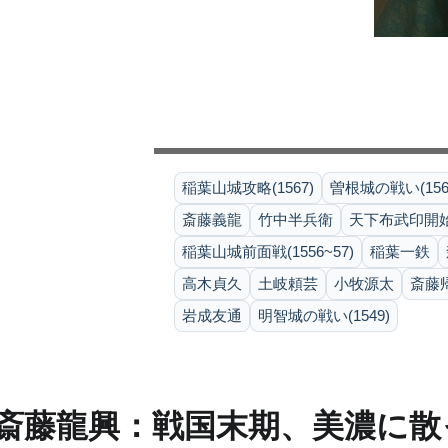
稲葉山城攻略(1567)
曽根城の戦い(156
斎藤義龍
竹中半兵衛
天下布武印開始(
稲葉山城前面戦(1556~57)
稲葉一鉄
高木貞久
土岐頼芸
小牧源太
斎藤
岩成友通
明智城の戦い(1549)
斎藤龍興：戦国末期、美濃に散