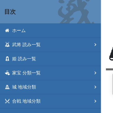
目次
ホーム
武将 読み一覧
姫 読み一覧
家宝 分類一覧
城 地域分類
合戦 地域分類