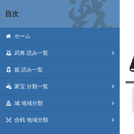
目次
ホーム
武将 読み一覧
姫 読み一覧
家宝 分類一覧
城 地域分類
合戦 地域分類