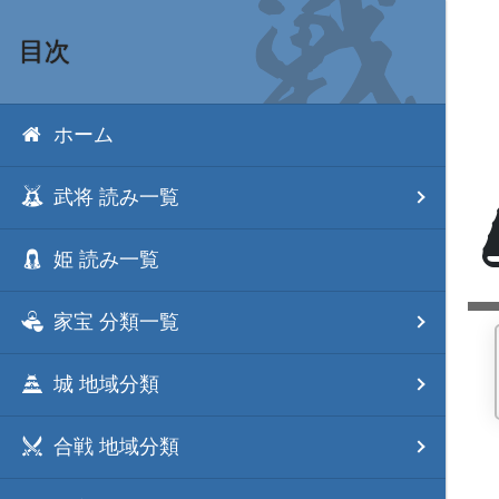
目次
ホーム
武将 読み一覧
姫 読み一覧
家宝 分類一覧
城 地域分類
合戦 地域分類