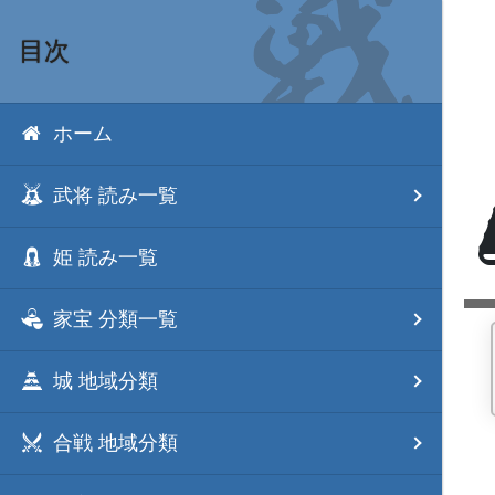
目次
ホーム
武将 読み一覧
姫 読み一覧
家宝 分類一覧
城 地域分類
合戦 地域分類