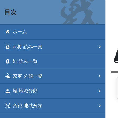
目次
ホーム
武将 読み一覧
姫 読み一覧
家宝 分類一覧
城 地域分類
合戦 地域分類