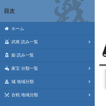
目次
ホーム
武将 読み一覧
姫 読み一覧
家宝 分類一覧
城 地域分類
合戦 地域分類