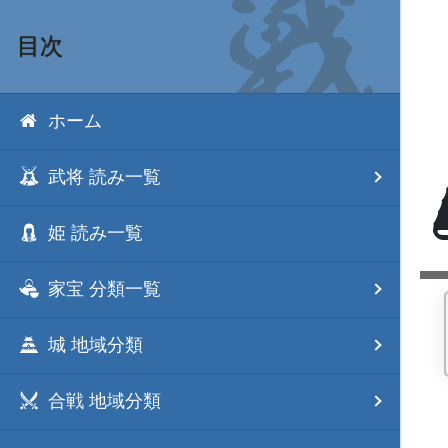
目次
ホーム
武将 読み一覧
姫 読み一覧
家宝 分類一覧
城 地域分類
合戦 地域分類