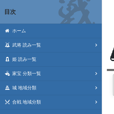
目次
ホーム
武将 読み一覧
姫 読み一覧
家宝 分類一覧
城 地域分類
合戦 地域分類