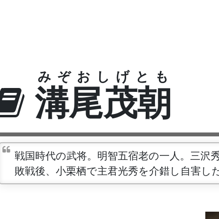
みぞおしげとも
溝尾茂朝
戦国時代の武将。明智五宿老の一人。三沢
敗戦後、小栗栖で主君光秀を介錯し自害し