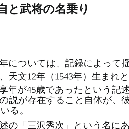
自と武将の名乗り
年については、記録によって揺
、天文12年（1543年）生まれ
際の享年が45歳であったという記
の説が存在すること自体が、
ている。
述の「三沢秀次」という名に