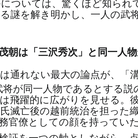
かについては、驚くほど知られ
る謎を解き明かし、一人の武
茂朝は「三沢秀次」と同一人物
は通れない最大の論点が、「
武将が同一人物であるとする説
は飛躍的に広がりを見せる。
氏滅亡後の越前統治を担った
務官僚としての顔を持ってい