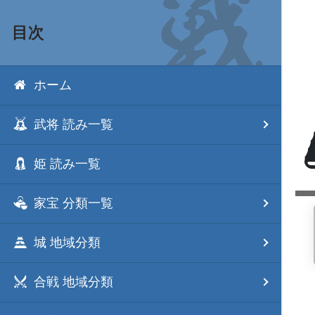
目次
ホーム
武将 読み一覧
姫 読み一覧
家宝 分類一覧
城 地域分類
合戦 地域分類