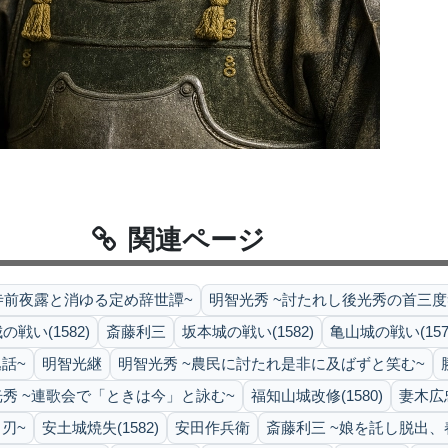
関連ページ
寺前夜露と消ゆる定め辞世譚~
明智光秀 ~討たれし後光秀の首三度
戦い(1582)
斎藤利三
坂本城の戦い(1582)
亀山城の戦い(157
話~
明智光継
明智光秀 ~農民に討たれ是非に及ばずと笑む~
秀 ~連歌会で「ときは今」と詠む~
福知山城改修(1580)
妻木広
刃~
安土城焼失(1582)
安田作兵衛
斎藤利三 ~娘を託し脱出、