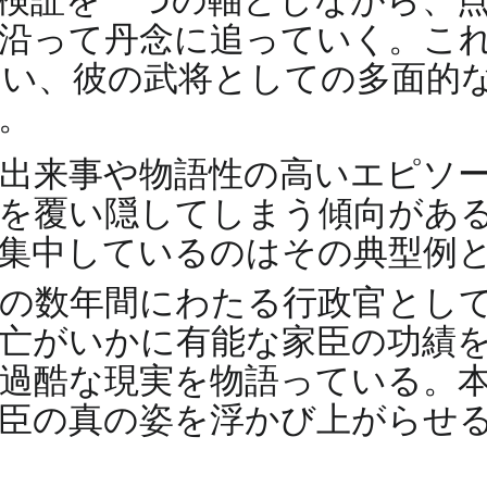
検証を一つの軸としながら、
沿って丹念に追っていく。こ
い、彼の武将としての多面的
。
出来事や物語性の高いエピソ
を覆い隠してしまう傾向があ
集中しているのはその典型例
前の数年間にわたる行政官とし
亡がいかに有能な家臣の功績
過酷な現実を物語っている。
臣の真の姿を浮かび上がらせ