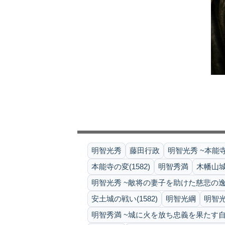
明智光秀
藤田行政
明智光秀 ~本能
本能寺の変(1582)
明智秀満
木幡山城の
明智光秀 ~敵将の妻子を助けた慈悲の逸
安土城の戦い(1582)
明智光綱
明智光
明智秀満 ~城に火を放ち忠義を果たす自