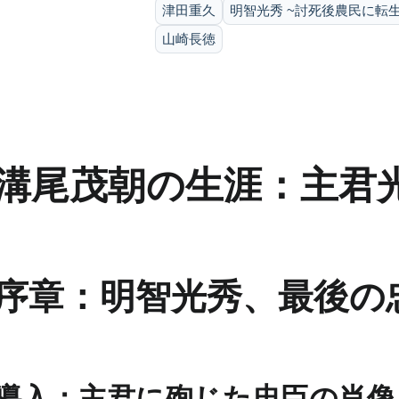
津田重久
明智光秀 ~討死後農民に転
山崎長徳
溝尾茂朝の生涯：主君
序章：明智光秀、最後の
導入：主君に殉じた忠臣の肖像