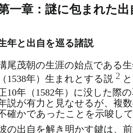
第一章：謎に包まれた出
生年と出自を巡る諸説
溝尾茂朝の生涯の始点である生
2
（1538年）生まれとする説
と
正10年（1582年）に没した
年説が有力と見なせるが、複数
不確かであったことを示唆し
彼の出自を解き明かす鍵は、前