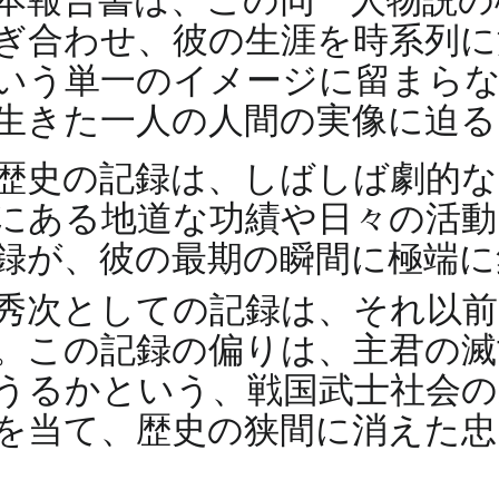
本報告書は、この同一人物説の
ぎ合わせ、彼の生涯を時系列に
いう単一のイメージに留まらな
生きた一人の人間の実像に迫る
歴史の記録は、しばしば劇的な
にある地道な功績や日々の活動
録が、彼の最期の瞬間に極端に
秀次としての記録は、それ以
。この記録の偏りは、主君の滅
うるかという、戦国武士社会の
を当て、歴史の狭間に消えた忠