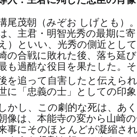
溝尾茂朝（みぞお しげとも）
は、主君・明智光秀の最期に寄
え）といい、光秀の側近として比
崎の合戦に敗れた後、落ち延び
最も過酷な役目を果たした。そ
後を追って自害したと伝えら
世に「忠義の士」としての印象
しかし、この劇的な死は、あく
朝像は、本能寺の変から山崎の
来事にそのほとんどが凝縮され