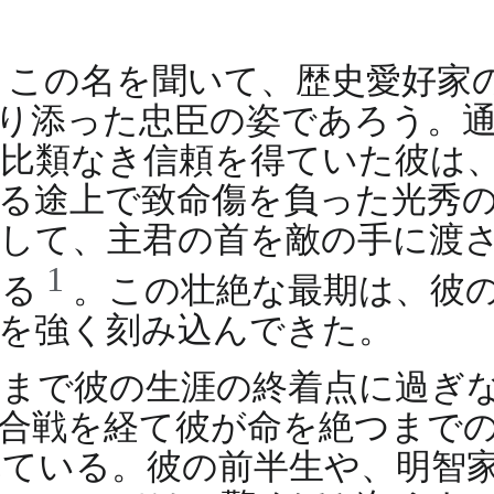
。この名を聞いて、歴史愛好家
り添った忠臣の姿であろう。
類なき信頼を得ていた彼は、天正
る途上で致命傷を負った光秀
して、主君の首を敵の手に渡
1
れる
。この壮絶な最期は、彼
を強く刻み込んできた。
まで彼の生涯の終着点に過ぎ
合戦を経て彼が命を絶つまで
ている。彼の前半生や、明智