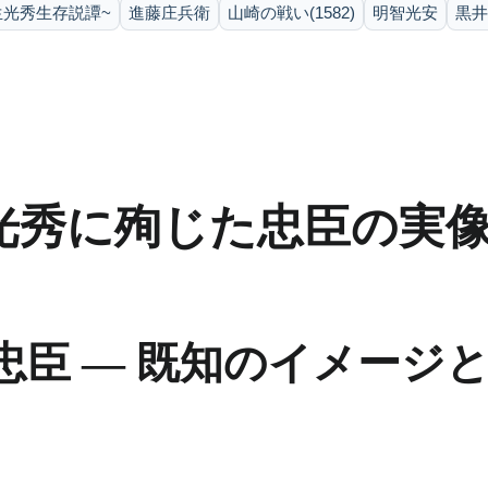
生光秀生存説譚~
進藤庄兵衛
山崎の戦い(1582)
明智光安
黒井
光秀に殉じた忠臣の実
忠臣 ― 既知のイメージ