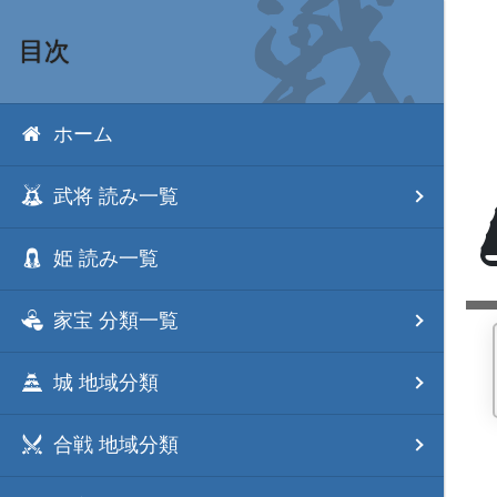
目次
ホーム
武将 読み一覧
姫 読み一覧
家宝 分類一覧
城 地域分類
合戦 地域分類