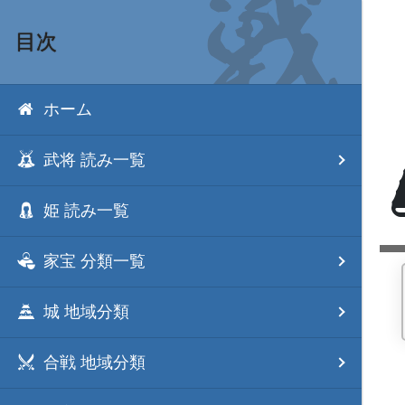
目次
ホーム
武将 読み一覧
姫 読み一覧
家宝 分類一覧
城 地域分類
合戦 地域分類