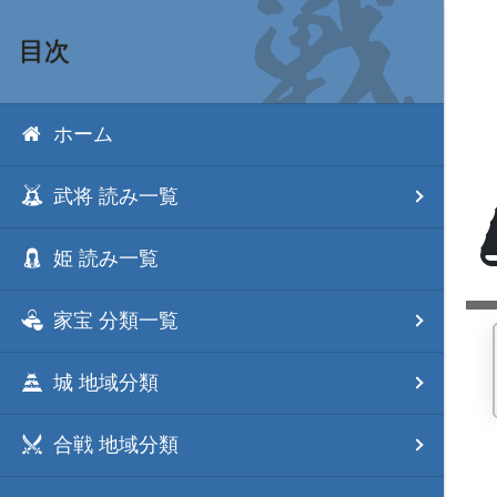
目次
ホーム
武将 読み一覧
姫 読み一覧
家宝 分類一覧
城 地域分類
合戦 地域分類