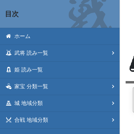
目次
ホーム
武将 読み一覧
姫 読み一覧
家宝 分類一覧
城 地域分類
合戦 地域分類