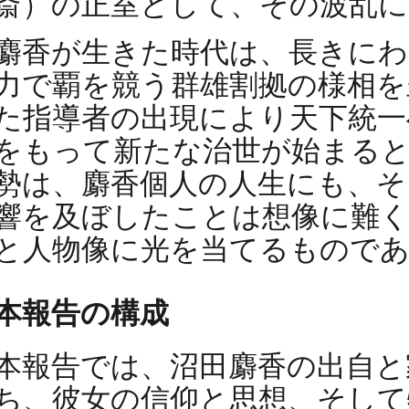
斎）の正室として、その波乱に
麝香が生きた時代は、長きにわ
力で覇を競う群雄割拠の様相を
た指導者の出現により天下統一
をもって新たな治世が始まる
勢は、麝香個人の人生にも、そ
響を及ぼしたことは想像に難く
と人物像に光を当てるもので
本報告の構成
本報告では、沼田麝香の出自と
ち、彼女の信仰と思想、そして