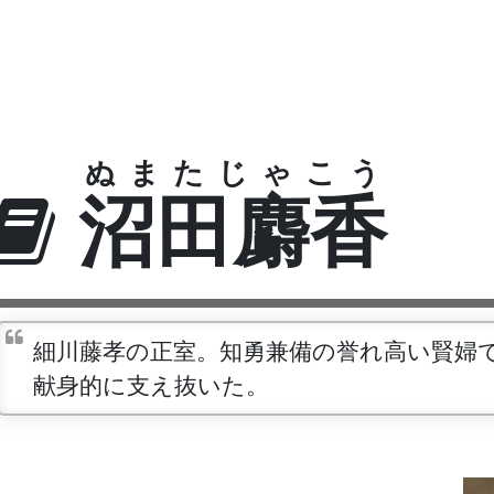
ぬまたじゃこう
沼田麝香
細川藤孝の正室。知勇兼備の誉れ高い賢婦
献身的に支え抜いた。