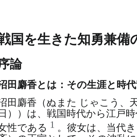
戦国を生きた知勇兼備
序論
沼田麝香とは：その生涯と時代
沼田麝香（ぬまた じゃこう、天文13
日））は、戦国時代から江戸時
1
女性である
。彼女は、当代き