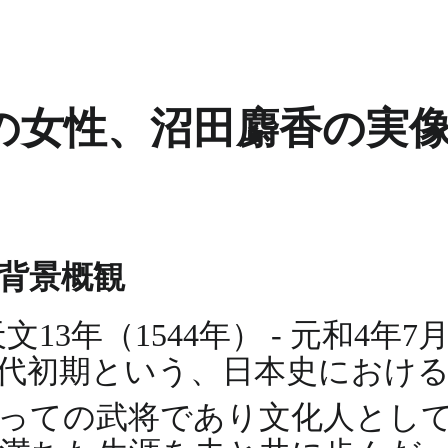
の女性、沼田麝香の実
背景概観
年（1544年） - 元和4年7月2
代初期という、日本史におけ
っての武将であり文化人とし