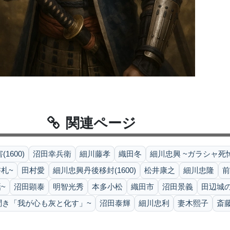
関連ページ
1600)
沼田幸兵衛
細川藤孝
織田冬
細川忠興 ~ガラシャ死
札~
田村愛
細川忠興丹後移封(1600)
松井康之
細川忠隆
前
~
沼田顕泰
明智光秀
本多小松
織田市
沼田景義
田辺城の戦
聞き「我が心も灰と化す」~
沼田泰輝
細川忠利
妻木熙子
斎