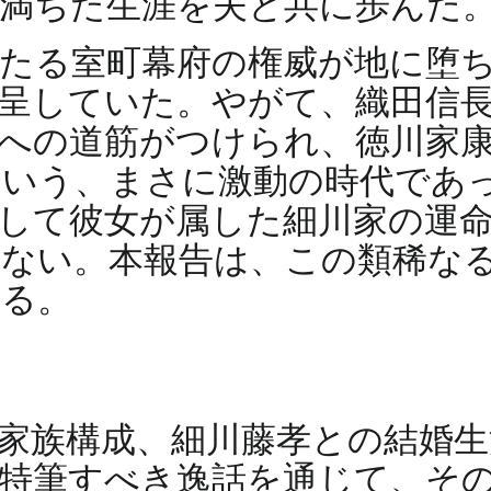
満ちた生涯を夫と共に歩んだ
たる室町幕府の権威が地に堕
呈していた。やがて、織田信
への道筋がつけられ、徳川家
という、まさに激動の時代であ
して彼女が属した細川家の運
ない。本報告は、この類稀な
ある。
家族構成、細川藤孝との結婚
特筆すべき逸話を通じて、そ