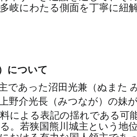
多岐にわたる側面を丁寧に紐
）について
主であった沼田光兼（ぬまた 
上野介光長（みつなが）の妹
料による表記の揺れである可
る。若狭国熊川城主という地