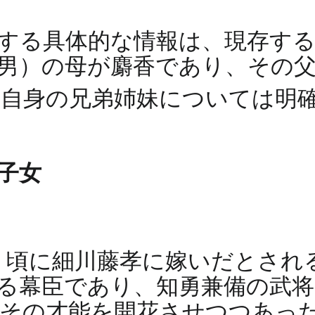
する具体的な情報は、現存す
男）の母が麝香であり、その
香自身の兄弟姉妹については明
と子女
年）頃に細川藤孝に嫁いだとされ
える幕臣であり、知勇兼備の武
その才能を開花させつつあっ