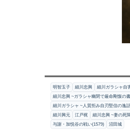
明智玉子
細川忠興
細川ガラシャ自害(
細川忠興 ~ガラシャ幽閉で厳命剛愎の書
細川ガラシャ ~人質拒み自刃堅信の逸話
細川興元
江戸梶
細川忠興 ~妻の死
与謝・加悦谷の戦い(1579)
沼田城