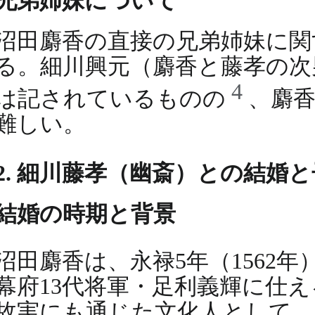
兄弟姉妹について
沼田麝香の直接の兄弟姉妹に関
る。細川興元（麝香と藤孝の次
4
は記されているものの
、麝
難しい。
2. 細川藤孝（幽斎）との結婚
結婚の時期と背景
沼田麝香は、永禄5年（1562
幕府13代将軍・足利義輝に仕
故実にも通じた文化人として、