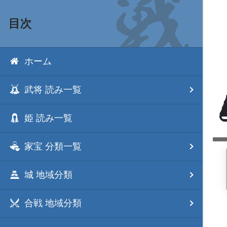
目次
ホーム
武将 読み一覧
姫 読み一覧
家宝 分類一覧
城 地域分類
合戦 地域分類