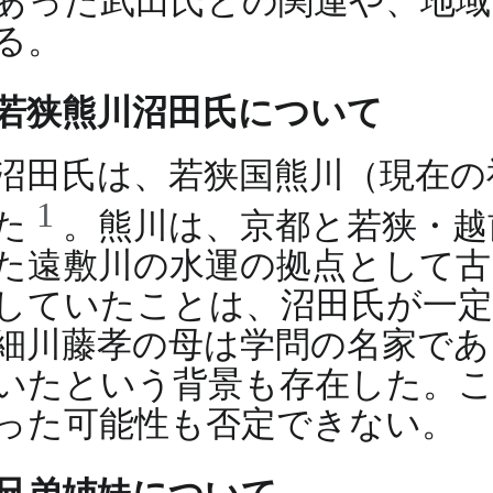
あった武田氏との関連や、地域
る。
若狭熊川沼田氏について
沼田氏は、若狭国熊川（現在の
1
た
。熊川は、京都と若狭・越
た遠敷川の水運の拠点として古
していたことは、沼田氏が一
細川藤孝の母は学問の名家であ
いたという背景も存在した。こ
った可能性も否定できない。