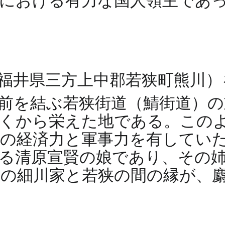
における有力な国人領主であ
福井県三方上中郡若狭町熊川）
前を結ぶ若狭街道（鯖街道）
くから栄えた地である。この
定の経済力と軍事力を有してい
る清原宣賢の娘であり、その
の細川家と若狭の間の縁が、