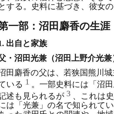
とする。史料に基づき、彼女の
第一部：沼田麝香の生涯
1. 出自と家族
父・沼田光兼（沼田上野介光兼
沼田麝香の父は、若狭国熊川城
1
ている
。一部史料には「沼田
3
記述も見られるが
、これは史
には「光兼」の名で知られてい