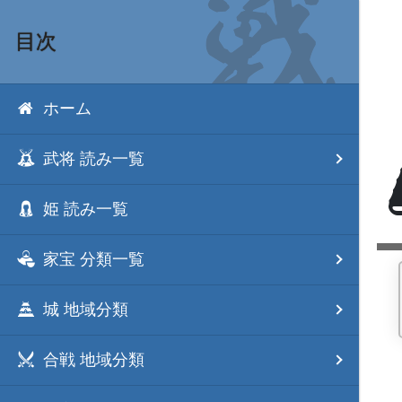
目次
ホーム
武将 読み一覧
姫 読み一覧
家宝 分類一覧
城 地域分類
合戦 地域分類