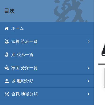
目次
ホーム
武将 読み一覧
姫 読み一覧
家宝 分類一覧
城 地域分類
合戦 地域分類