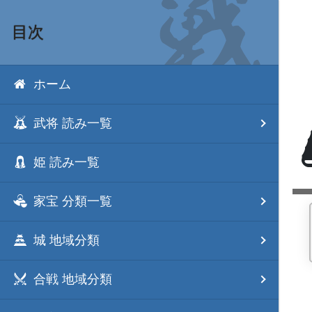
目次
ホーム
武将 読み一覧
姫 読み一覧
家宝 分類一覧
城 地域分類
合戦 地域分類