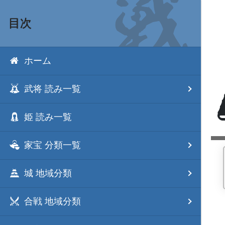
目次
ホーム
武将 読み一覧
姫 読み一覧
家宝 分類一覧
城 地域分類
合戦 地域分類