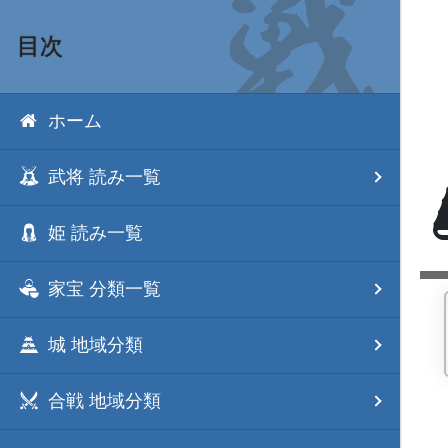
目次
ホーム
武将 読み一覧
姫 読み一覧
家宝 分類一覧
城 地域分類
合戦 地域分類