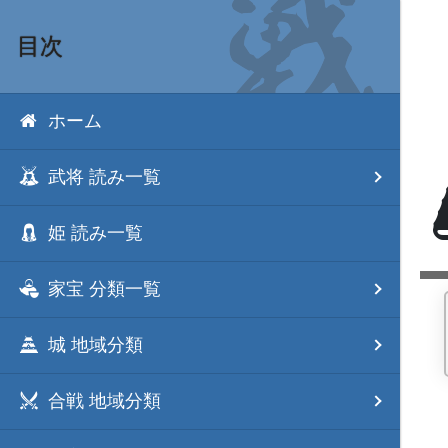
目次
ホーム
武将 読み一覧
姫 読み一覧
家宝 分類一覧
城 地域分類
合戦 地域分類