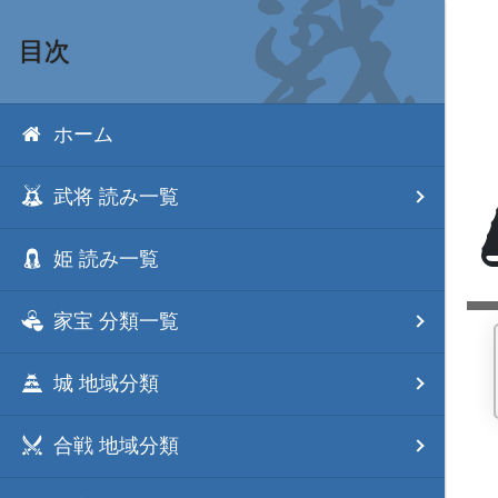
目次
ホーム
武将 読み一覧
姫 読み一覧
家宝 分類一覧
城 地域分類
合戦 地域分類