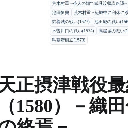
荒木村重 ~茶人の顔で武具没収謀略譚~
池田恒興
荒木村重 ~籠城中に利休に
御着城の戦い(1577)
池田城の戦い(156
木曽川口の戦い(1574)
高屋城の戦い(15
鞆幕府樹立(1573)
天正摂津戦役最
（1580）－
の終焉－