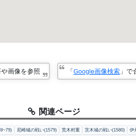
要や画像を参照
「
Google画像検索
」で
関連ページ
~79)
尼崎城の戦い(1579)
荒木村重
茨木城の戦い(1580)
伊