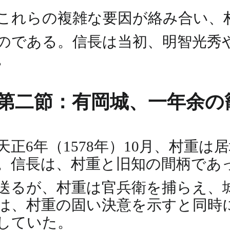
これらの複雑な要因が絡み合い、
のである。信長は当初、明智光秀
。
第二節：有岡城、一年余の
天正6年（1578年）10月、村
。信長は、村重と旧知の間柄であ
送るが、村重は官兵衛を捕らえ、
は、村重の固い決意を示すと同時
していた。