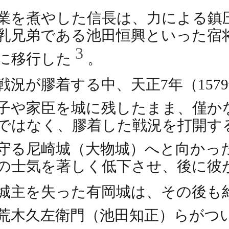
業を煮やした信長は、力による鎮
乳兄弟である池田恒興といった宿
3
に移行した
。
戦況が膠着する中、天正7年（157
子や家臣を城に残したまま、僅か
ではなく、膠着した戦況を打開す
守る尼崎城（大物城）へと向かっ
の士気を著しく低下させ、後に彼
城主を失った有岡城は、その後も約
荒木久左衛門（池田知正）らがつ