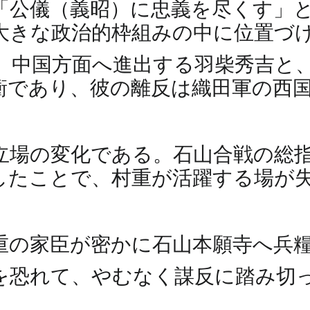
「公儀（義昭）に忠義を尽くす」
大きな政治的枠組みの中に位置づ
、中国方面へ進出する羽柴秀吉と
衝であり、彼の離反は織田軍の西
立場の変化である。石山合戦の総
したことで、村重が活躍する場が
重の家臣が密かに石山本願寺へ兵
を恐れて、やむなく謀反に踏み切