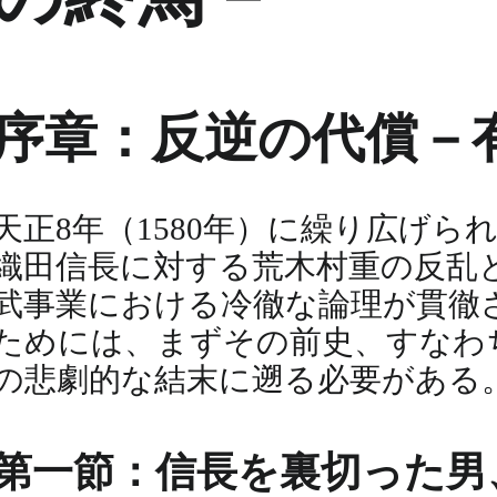
序章：反逆の代償－
天正8年（1580年）に繰り広げ
織田信長に対する荒木村重の反乱
武事業における冷徹な論理が貫徹
ためには、まずその前史、すなわ
の悲劇的な結末に遡る必要がある
第一節：信長を裏切った男