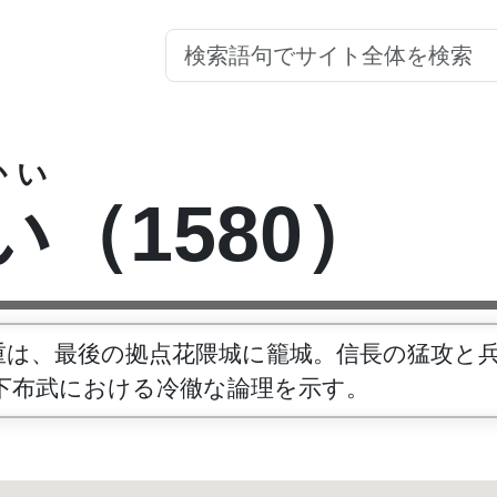
かい
い
（1580）
重は、最後の拠点花隈城に籠城。信長の猛攻と
下布武における冷徹な論理を示す。