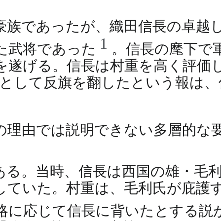
豪族であったが、織田信長の卓越
1
た武将であった
。信長の麾下で
を遂げる。信長は村重を高く評価
が突如として反旗を翻したという報は
の理由では説明できない多層的な
ある。当時、信長は西国の雄・毛
していた。村重は、毛利氏が庇護
略に応じて信長に背いたとする説