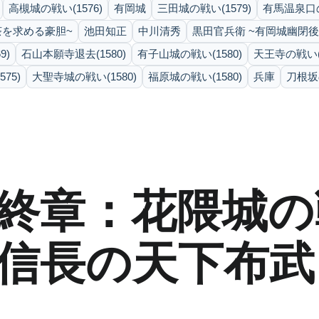
高槻城の戦い(1576)
有岡城
三田城の戦い(1579)
有馬温泉口の
茶を求める豪胆~
池田知正
中川清秀
黒田官兵衛 ~有岡城幽閉
9)
石山本願寺退去(1580)
有子山城の戦い(1580)
天王寺の戦い(1
75)
大聖寺城の戦い(1580)
福原城の戦い(1580)
兵庫
刀根坂の
終章：花隈城の
織田信長の天下布