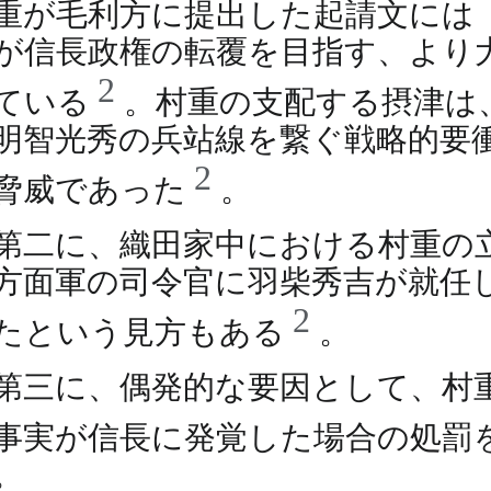
重が毛利方に提出した起請文には
が信長政権の転覆を目指す、より
2
ている
。村重の支配する摂津は
明智光秀の兵站線を繋ぐ戦略的要
2
脅威であった
。
第二に、織田家中における村重の
方面軍の司令官に羽柴秀吉が就任
2
たという見方もある
。
第三に、偶発的な要因として、村
事実が信長に発覚した場合の処罰
。