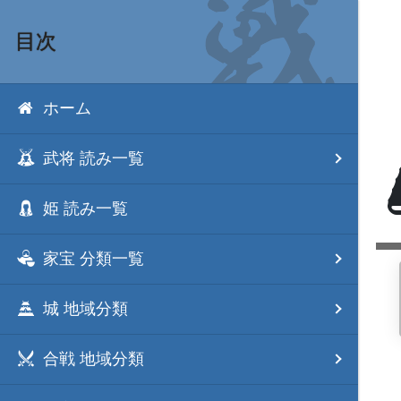
目次
ホーム
武将 読み一覧
姫 読み一覧
家宝 分類一覧
城 地域分類
合戦 地域分類