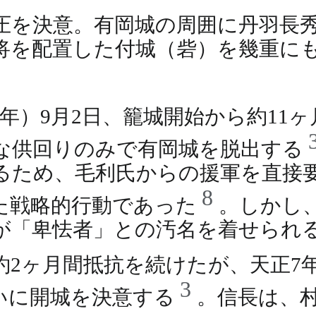
圧を決意。有岡城の周囲に丹羽長
将を配置した付城（砦）を幾重に
9年）9月2日、籠城開始から約11
な供回りのみで有岡城を脱出する
るため、毛利氏からの援軍を直接
8
た戦略的行動であった
。しかし
が「卑怯者」との汚名を着せられ
2ヶ月間抵抗を続けたが、天正7年
3
いに開城を決意する
。信長は、