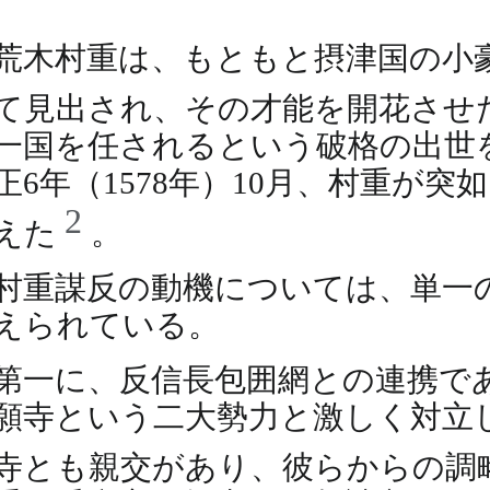
荒木村重は、もともと摂津国の小
て見出され、その才能を開花させ
一国を任されるという破格の出世
正6年（1578年）10月、村重
2
えた
。
村重謀反の動機については、単一
えられている。
第一に、反信長包囲網との連携で
願寺という二大勢力と激しく対立
寺とも親交があり、彼らからの調