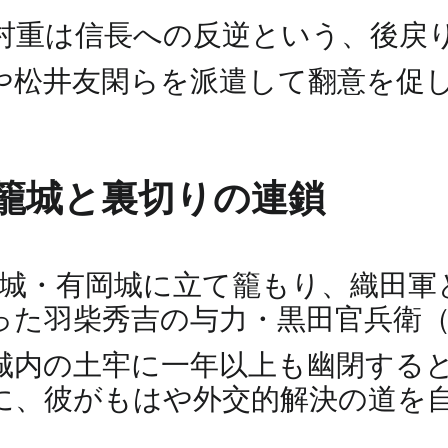
村重は信長への反逆という、後戻
や松井友閑らを派遣して翻意を促
籠城と裏切りの連鎖
重は居城・有岡城に立て籠もり、織田
った羽柴秀吉の与力・黒田官兵衛
城内の土牢に一年以上も幽閉する
に、彼がもはや外交的解決の道を