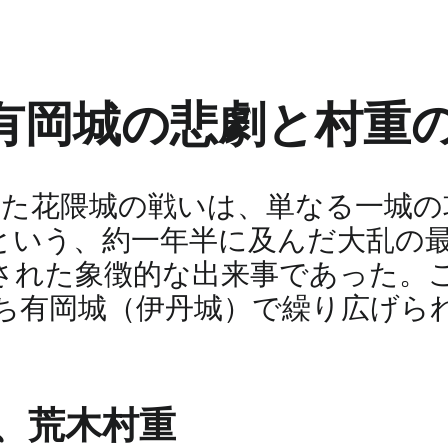
有岡城の悲劇と村重
られた花隈城の戦いは、単なる一城
という、約一年半に及んだ大乱の
された象徴的な出来事であった。
ち有岡城（伊丹城）で繰り広げら
。
、荒木村重