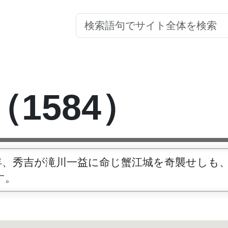
（1584）
年、秀吉が滝川一益に命じ蟹江城を奇襲せしも
す。