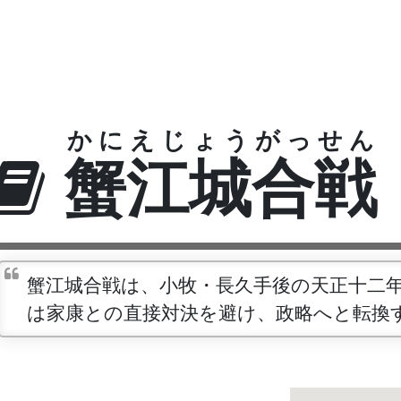
かにえじょうがっせん
蟹江城合戦
蟹江城合戦は、小牧・長久手後の天正十二
は家康との直接対決を避け、政略へと転換