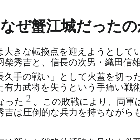
 なぜ蟹江城だったの
歴史は大きな転換点を迎えようとし
羽柴秀吉と、信長の次男・織田信
長久手の戦い」として火蓋を切っ
た有力武将を失うという手痛い戦
2
なった
。この敗戦により、両軍
秀吉は圧倒的な兵力を持ちながら