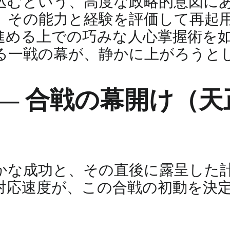
込むという、高度な政略的意図に
、その能力と経験を評価して再起
進める上での巧みな人心掌握術を
る一戦の幕が、静かに上がろうと
― 合戦の幕開け（天正
かな成功と、その直後に露呈した
対応速度が、この合戦の初動を決