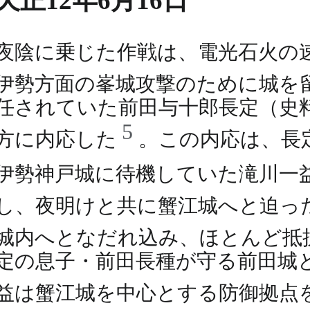
天正12年6月16日
夜陰に乗じた作戦は、電光石火の
伊勢方面の峯城攻撃のために城を
任されていた前田与十郎長定（史
5
方に内応した
。この内応は、長
伊勢神戸城に待機していた滝川一
し、夜明けと共に蟹江城へと迫っ
城内へとなだれ込み、ほとんど抵
定の息子・前田長種が守る前田城
益は蟹江城を中心とする防御拠点