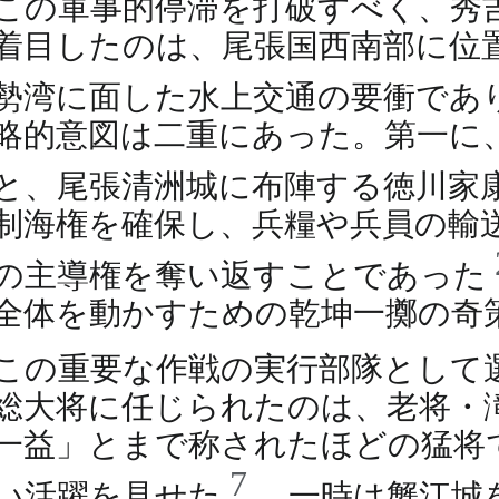
この軍事的停滞を打破すべく、秀
着目したのは、尾張国西南部に位
勢湾に面した水上交通の要衝であ
略的意図は二重にあった。第一に
と、尾張清洲城に布陣する徳川家
制海権を確保し、兵糧や兵員の輸
の主導権を奪い返すことであった
全体を動かすための乾坤一擲の奇
この重要な作戦の実行部隊として
総大将に任じられたのは、老将・
一益」とまで称されたほどの猛将
7
い活躍を見せた
。一時は蟹江城