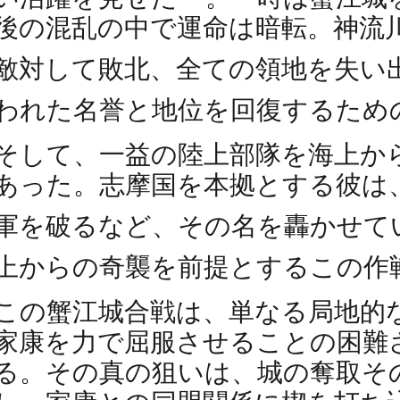
後の混乱の中で運命は暗転。神流
敵対して敗北、全ての領地を失い
われた名誉と地位を回復するため
そして、一益の陸上部隊を海上か
あった。志摩国を本拠とする彼は
軍を破るなど、その名を轟かせて
上からの奇襲を前提とするこの作
この蟹江城合戦は、単なる局地的
家康を力で屈服させることの困難
る。その真の狙いは、城の奪取そ