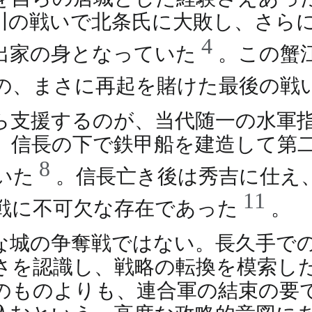
川の戦いで北条氏に大敗し、さら
4
出家の身となっていた
。この蟹
の、まさに再起を賭けた最後の戦
ら支援するのが、当代随一の水軍
、信長の下で鉄甲船を建造して第
8
いた
。信長亡き後は秀吉に仕え
11
戦に不可欠な存在であった
。
な城の争奪戦ではない。長久手で
さを認識し、戦略の転換を模索し
のものよりも、連合軍の結束の要