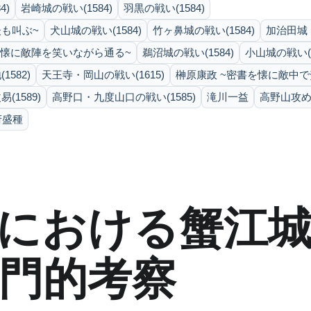
4)
岩崎城の戦い(1584)
羽黒の戦い(1584)
も叫ぶ~
犬山城の戦い(1584)
竹ヶ鼻城の戦い(1584)
加治田城・
を懐に敵陣を笑いながら通る~
鵜沼城の戦い(1584)
小山城の戦い(1
582)
天王寺・岡山の戦い(1615)
榊原康政 ~密書を懐に敵中で
(1589)
高野口・九度山口の戦い(1585)
滝川一益
高野山攻め(
府盛種
における蟹江城合
門的考察