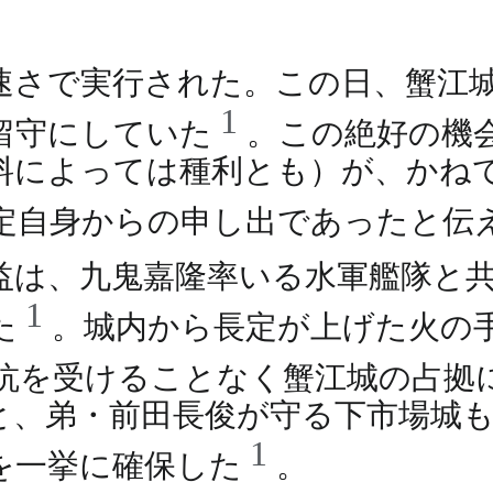
速さで実行された。この日、蟹江
1
留守にしていた
。この絶好の機
料によっては種利とも）が、かね
定自身からの申し出であったと伝
益は、九鬼嘉隆率いる水軍艦隊と
1
た
。城内から長定が上げた火の
抗を受けることなく蟹江城の占拠
と、弟・前田長俊が守る下市場城
1
を一挙に確保した
。