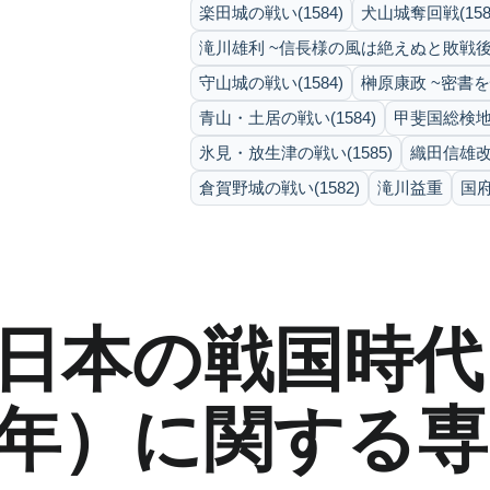
楽田城の戦い(1584)
犬山城奪回戦(158
滝川雄利 ~信長様の風は絶えぬと敗戦後
守山城の戦い(1584)
榊原康政 ~密書
青山・土居の戦い(1584)
甲斐国総検地(1
氷見・放生津の戦い(1585)
織田信雄改易
倉賀野城の戦い(1582)
滝川益重
国
日本の戦国時代
年）に関する専