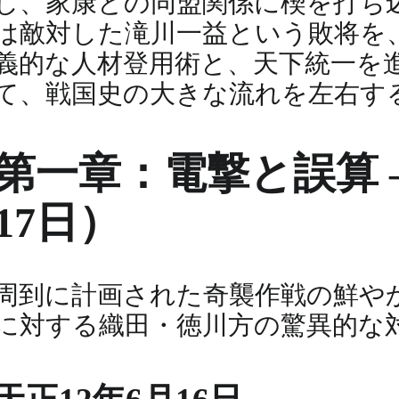
し、家康との同盟関係に楔を打ち
は敵対した滝川一益という敗将を
義的な人材登用術と、天下統一を
て、戦国史の大きな流れを左右す
第一章：電撃と誤算 
17日）
周到に計画された奇襲作戦の鮮や
に対する織田・徳川方の驚異的な