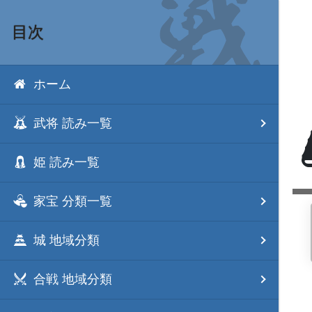
目次
ホーム
武将 読み一覧
姫 読み一覧
家宝 分類一覧
城 地域分類
合戦 地域分類