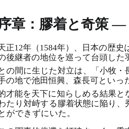
序章：膠着と奇策 ―
天正12年（1584年）、日本の
の後継者の地位を巡って台頭した
との間に生じた対立は、「小牧・
手の地で池田恒興、森長可といっ
的才能を天下に知らしめる結果と
わたり対峙する膠着状態に陥り、
とができずにいた。