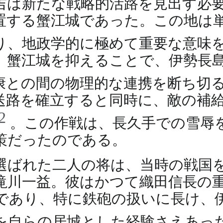
吉は新たな戦略的活路を見出す必
置する蟹江城であった。この地は
り、地政学的に極めて重要な意味
、蟹江城を抑えることで、伊勢長
康との間の物理的な連携を断ち切
送路を確立すると同時に、敵の補
2
。この作戦は、長久手での雪辱
策だったのである。
選ばれた二人の将は、当時の戦国
滝川一益。彼はかつて織田信長の
であり、特に鉄砲の扱いに長け、
を自らの居城とした経験さえあっ