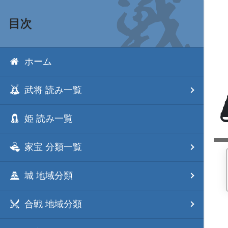
目次
ホーム
武将 読み一覧
姫 読み一覧
家宝 分類一覧
城 地域分類
合戦 地域分類