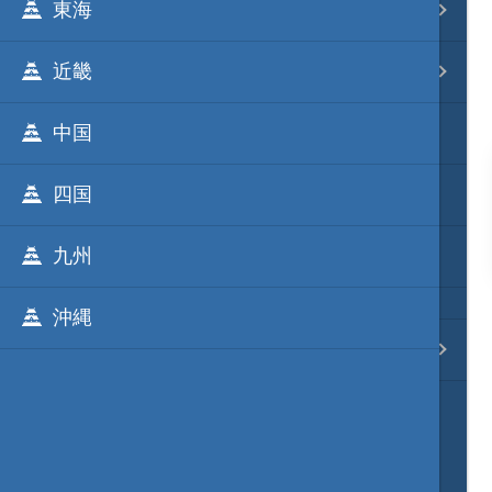
東海
事変 地域分類
近畿
逸話 分類一覧
中国
戦国ニュース
四国
寺社・城・庭園ニュース
九州
信長の野望ニュース
沖縄
質問・コンタクト