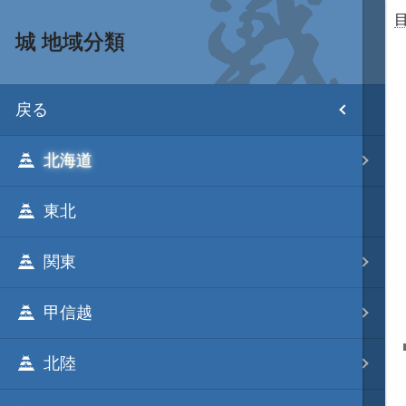
城 地域分類
目次
戻る
ホーム
北海道
武将 読み一覧
東北
姫 読み一覧
関東
家宝 分類一覧
甲信越
城 地域分類
北陸
合戦 地域分類