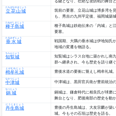
る鍵となり、壮絶な攻防戦の舞台
たちばなやまじょう
筑前の要塞、立花山城は博多湾を
立花山城
も、秀吉の九州平定後、福岡城築
たねがしまじょう
種子島城は鉄砲伝来の「内城」と
種子島城
要塞。
たるみずじょう
戦国期、大隅の垂水城は伊地知氏
垂水城
地域の変遷を物語る。
ちらんじょう
知覧城はシラス台地に築かれし南
知覧城
群へ継承され、今も歴史を語り継
とがむれじょう
豊後水道の要衝に聳えし栂牟礼城
栂牟礼城
なかつじょう
中津城は、黒田官兵衛が豊前統治
中津城
なべじょう
鍋城は、鎌倉時代に相良氏が球磨
鍋城
舞台となり、肥後南部の歴史を動
にうじまじょう
豊後の丹生島城は、大友宗麟が築
丹生島城
城。今もその石垣は歴史を語る。