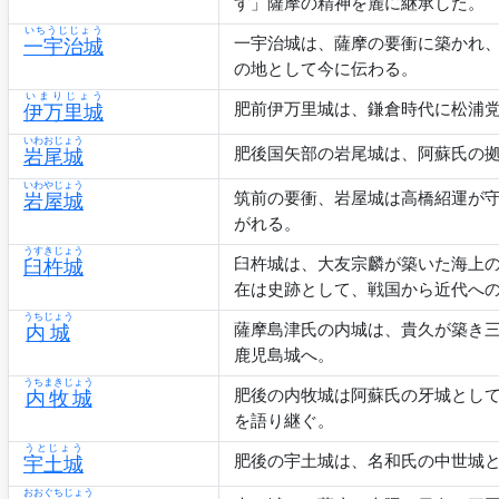
す」薩摩の精神を麓に継承した。
いちうじじょう
一宇治城は、薩摩の要衝に築かれ
一宇治城
の地として今に伝わる。
いまりじょう
肥前伊万里城は、鎌倉時代に松浦
伊万里城
いわおじょう
肥後国矢部の岩尾城は、阿蘇氏の
岩尾城
いわやじょう
筑前の要衝、岩屋城は高橋紹運が
岩屋城
がれる。
うすきじょう
臼杵城は、大友宗麟が築いた海上
臼杵城
在は史跡として、戦国から近代へ
うちじょう
薩摩島津氏の内城は、貴久が築き
内城
鹿児島城へ。
うちまきじょう
肥後の内牧城は阿蘇氏の牙城とし
内牧城
を語り継ぐ。
うとじょう
肥後の宇土城は、名和氏の中世城
宇土城
おおぐちじょう