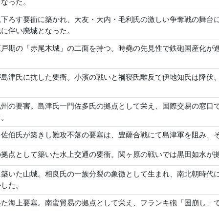
となった。
見下ろす要衝に築かれ、大友・大内・毛利氏の激しい争奪戦の舞台
城に伴い廃城となった。
江戸期の「赤尾木城」の二面を持つ。時堯の先見性で鉄砲国産化が
が島津氏に抗した要衝。小濱の戦いと禰寝氏離反で伊地知氏は降伏
九州の要害。島津氏一門佐多氏の拠点として栄え、国際交易の窓口
ぐ。
。佐伯氏が築きし難攻不落の要塞は、豊薩合戦にて島津軍を阻み、
の拠点として築いた水上交通の要衝。関ヶ原の戦いでは黒田如水が
に築いた山城。相良氏の一族分裂の象徴として生まれ、南北朝時代
かした。
いた海上要塞。南蛮貿易の拠点として栄え、フランキ砲「国崩し」