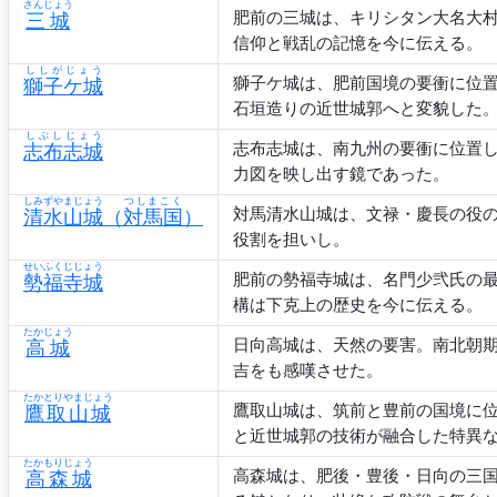
さんじょう
肥前の三城は、キリシタン大名大
三城
信仰と戦乱の記憶を今に伝える。
ししがじょう
獅子ケ城は、肥前国境の要衝に位
獅子ケ城
石垣造りの近世城郭へと変貌した
しぶしじょう
志布志城は、南九州の要衝に位置
志布志城
力図を映し出す鏡であった。
しみずやまじょう
つしまこく
対馬清水山城は、文禄・慶長の役
清水山城
（
対馬国
）
役割を担いし。
せいふくじじょう
肥前の勢福寺城は、名門少弐氏の
勢福寺城
構は下克上の歴史を今に伝える。
たかじょう
日向高城は、天然の要害。南北朝
高城
吉をも感嘆させた。
たかとりやまじょう
鷹取山城は、筑前と豊前の国境に
鷹取山城
と近世城郭の技術が融合した特異
たかもりじょう
高森城は、肥後・豊後・日向の三
高森城