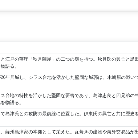
」と江戸の藩庁「秋月陣屋」の二つの顔を持つ。秋月氏の興亡と黒
を物語る。
26年居城し、シラス台地を活かした堅固な城郭は、木崎原の戦い
ラス台地の特性を活かした堅固な要害であり、島津忠良と四兄弟の
化を物語る。
して島津氏との攻防の最前線に位置した。伊東氏の興亡と共に歴史
れ、薩州島津家の本拠として栄えた。瓦葺きの建物や海外交易品が