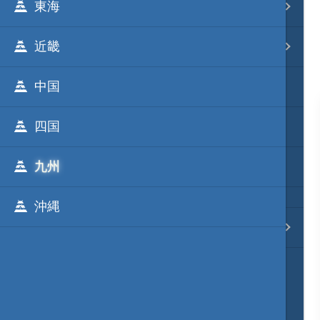
東海
事変 地域分類
近畿
逸話 分類一覧
中国
戦国ニュース
四国
寺社・城・庭園ニュース
九州
信長の野望ニュース
沖縄
質問・コンタクト