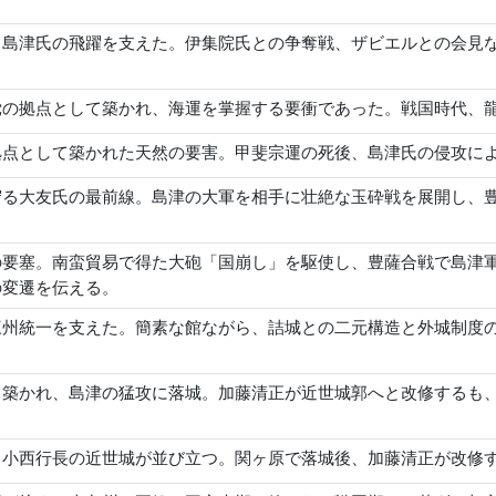
、島津氏の飛躍を支えた。伊集院氏との争奪戦、ザビエルとの会見
党の拠点として築かれ、海運を掌握する要衝であった。戦国時代、
拠点として築かれた天然の要害。甲斐宗運の死後、島津氏の侵攻に
守る大友氏の最前線。島津の大軍を相手に壮絶な玉砕戦を展開し、
の要塞。南蛮貿易で得た大砲「国崩し」を駆使し、豊薩合戦で島津
の変遷を伝える。
三州統一を支えた。簡素な館ながら、詰城との二元構造と外城制度
て築かれ、島津の猛攻に落城。加藤清正が近世城郭へと改修するも
と小西行長の近世城が並び立つ。関ヶ原で落城後、加藤清正が改修