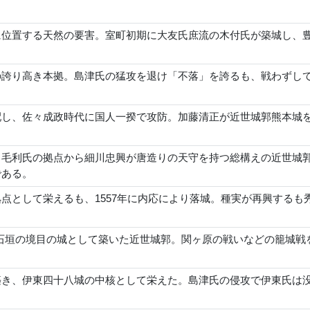
に位置する天然の要害。室町初期に大友氏庶流の木付氏が築城し、
の誇り高き本拠。島津氏の猛攻を退け「不落」を誇るも、戦わずし
配し、佐々成政時代に国人一揆で攻防。加藤清正が近世城郭熊本城
、毛利氏の拠点から細川忠興が唐造りの天守を持つ総構えの近世城
である。
点として栄えるも、1557年に内応により落城。種実が再興する
石垣の境目の城として築いた近世城郭。関ヶ原の戦いなどの籠城戦
築き、伊東四十八城の中核として栄えた。島津氏の侵攻で伊東氏は