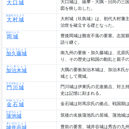
大口城は、薩摩・大隅・日向の三
大口城
図を映し出した。
おおむらじょう
大村城（玖島城）は、初代大村藩主
大村城
治世を確立する礎となった。
おかじょう
豊後岡城は難攻不落の要塞。志賀
岡城
語り継ぐ。
かくとうじょう
南九州の要衝・加久藤城は、北原
加久藤城
り、その歴史は戦国の動乱と親子
かじきじょう
大隅の要衝加治木城は、加治木氏
加治木城
城として廃城。
かどがわじょう
門川城は伊東氏の北進拠点、対土
門川城
史は記憶に刻まれる。
かねいしじょう
金石城は対馬宗氏の拠点。戦国期
金石城
かまちじょう
筑後の名族蒲池氏の居城、蒲池城
蒲池城
きいだにじょう
豊前の要害、城井谷城は秀吉の九
城井谷城