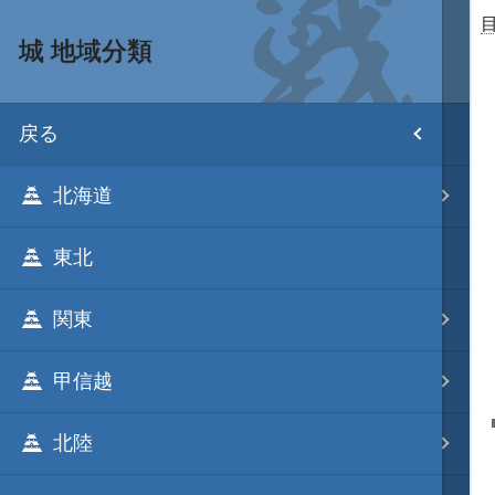
城 地域分類
目次
戻る
ホーム
北海道
武将 読み一覧
東北
姫 読み一覧
関東
家宝 分類一覧
甲信越
城 地域分類
北陸
合戦 地域分類