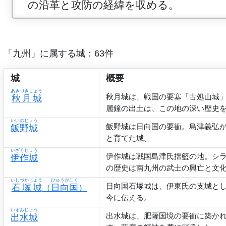
の沿革と攻防の経緯を収める。
「九州」に属する城：63件
城
概要
あきづきじょう
秋月城は、戦国の要塞「古処山城
秋月城
麗鐘の出土は、この地の深い歴史
いいのじょう
飯野城は日向国の要衝。島津義弘が
飯野城
と育てた城。
いざくじょう
伊作城は戦国島津氏揺籃の地。シ
伊作城
の歴史は南九州の武士の興亡と文
いしづかじょう
ひゅうがこく
日向国石塚城は、伊東氏の支城と
石塚城
（
日向国
）
今に伝える。
いずみじょう
出水城は、肥薩国境の要衝に築か
出水城