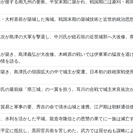
国が接する南九州の要衝。平安末期に築かれ、戦国期には菱刈・相
・大村喜前が築城した海城。戦国末期の築城技術と近世的統治思想
親次が島津の大軍を撃退し、中川氏が総石垣の近世城郭へ大改修。
氏が築き、島津義弘が大改修。木崎原の戦いでは伊東軍の猛攻を退
の情を語る。
が築き、島津氏の領国拡大の中で城主が変遷。日本初の鉄砲実戦使
持氏の最前線「県三城」の一翼を担う。耳川の合戦で城主米良祐次
は貿易と軍事の要、秀吉の命で清水山城と連携。江戸期は朝鮮通信
は、水利を活かした平城。龍造寺隆信との恩讐の果てに一族は滅亡
州平定に抵抗し、黒田官兵衛を苦しめた。武力では屈せぬも謀略に