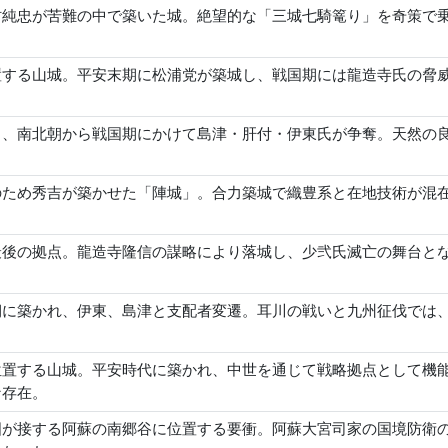
村純忠が苦難の中で築いた城。絶望的な「三城七騎篭り」を奇策で
置する山城。平安末期に松浦党が築城し、戦国期には龍造寺氏の脅
。
し、南北朝から戦国期にかけて島津・肝付・伊東氏が争奪。天然の
のため秀吉が築かせた「陣城」。合力築城で織豊系と在地技術が混
最後の拠点。龍造寺隆信の謀略により落城し、少弐氏滅亡の舞台と
期に築かれ、伊東、島津と支配者変遷。耳川の戦いと九州征伐では
位置する山城。平安時代に築かれ、中世を通じて戦略拠点として機
な存在。
国が接する阿蘇の南郷谷に位置する要衝。阿蘇大宮司家の国境防衛