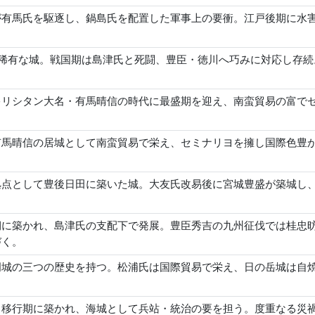
が有馬氏を駆逐し、鍋島氏を配置した軍事上の要衝。江戸後期に水
た稀有な城。戦国期は島津氏と死闘、豊臣・徳川へ巧みに対応し存
キリシタン大名・有馬晴信の時代に最盛期を迎え、南蛮貿易の富で
有馬晴信の居城として南蛮貿易で栄え、セミナリヨを擁し国際色豊
拠点として豊後日田に築いた城。大友氏改易後に宮城豊盛が築城し
期に築かれ、島津氏の支配下で発展。豊臣秀吉の九州征伐では桂忠
づく。
岡城の三つの歴史を持つ。松浦氏は国際貿易で栄え、日の岳城は自
力移行期に築かれ、海城として兵站・統治の要を担う。度重なる災