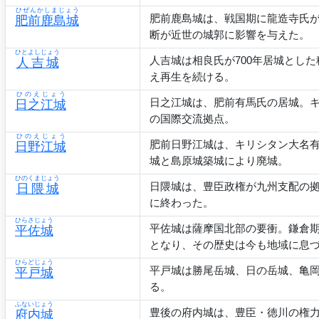
ひぜんかしまじょう
肥前鹿島城は、戦国期に龍造寺氏
肥前鹿島城
断が近世の城郭に影響を与えた。
ひとよしじょう
人吉城は相良氏が700年居城とし
人吉城
え再生を続ける。
ひのえじょう
日之江城は、肥前有馬氏の居城。
日之江城
の国際交流拠点。
ひのえじょう
肥前日野江城は、キリシタン大名
日野江城
城と島原城築城により廃城。
ひのくまじょう
日隈城は、豊臣政権が九州支配の
日隈城
に終わった。
ひらさじょう
平佐城は薩摩国北部の要衝。鎌倉
平佐城
となり、その歴史は今も地域に息
ひらどじょう
平戸城は勝尾岳城、日の岳城、亀
平戸城
る。
ふないじょう
豊後の府内城は、豊臣・徳川の権
府内城