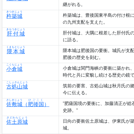
継がれる。
きつきじょう
杵築城は、豊後国東半島の付け根
杵築城
の九州支配を支えた。
きもつきじょう
肝付城は、大隅に根差した肝付氏
肝付城
に語る。
くまもとじょう
隈本城は肥後国の要衝。城氏が支
隈本城
肥後の歴史を刻む。
こくらじょう
小倉城は関門海峡の要衝に築かれ
小倉城
時代と共に変貌し続ける歴史の鏡
こしょさんじょう
筑前の要害、古処山城は秋月氏の拠
古処山城
今に伝える。
さしきじょう
ひごこく
"肥薩国境の要衝に、加藤清正が総
佐敷城
（
肥後国
）
史跡。"
さどわらじょう
日向の要衝佐土原城は、伊東氏が
佐土原城
城。