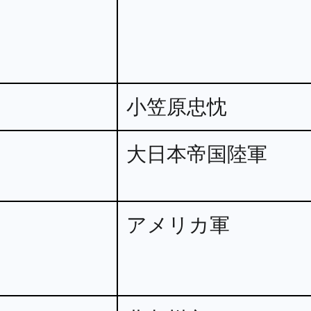
小笠原忠忱
大日本帝国陸軍
アメリカ軍