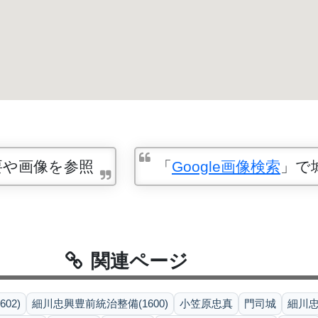
要や画像を参照
「
Google画像検索
」で
関連ページ
02)
細川忠興豊前統治整備(1600)
小笠原忠真
門司城
細川