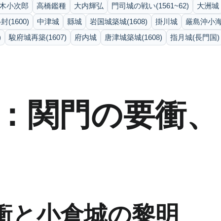
木小次郎
高橋鑑種
大内輝弘
門司城の戦い(1561~62)
大洲城
(1600)
中津城
縣城
岩国城築城(1608)
掛川城
厳島沖小海戦
)
駿府城再築(1607)
府内城
唐津城築城(1608)
指月城(長門国)
：関門の要衝、
衝と小倉城の黎明