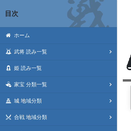
目次
ホーム
武将 読み一覧
姫 読み一覧
家宝 分類一覧
城 地域分類
合戦 地域分類