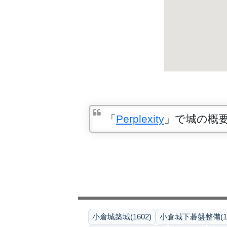
「
Perplexity
」で城の概
小倉城築城(1602)
小倉城下碁盤整備(16