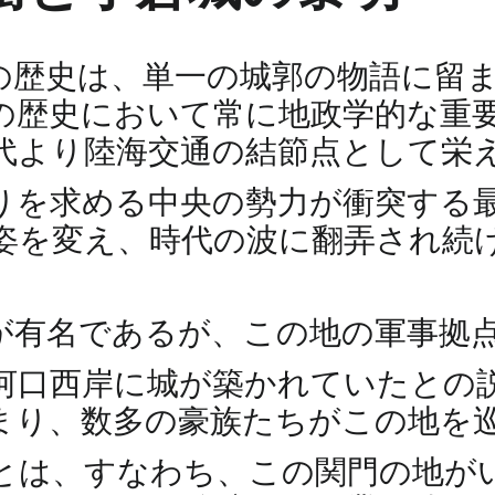
の歴史は、単一の城郭の物語に留
の歴史において常に地政学的な重
代より陸海交通の結節点として栄
りを求める中央の勢力が衝突する
姿を変え、時代の波に翻弄され続
が有名であるが、この地の軍事拠
の河口西岸に城が築かれていたとの
まり、数多の豪族たちがこの地を
とは、すなわち、この関門の地が