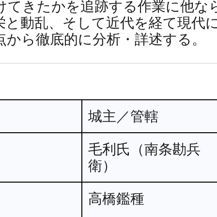
けてきたかを追跡する作業に他な
栄と動乱、そして近代を経て現代
点から徹底的に分析・詳述する。
城主／管轄
毛利氏（南条勘兵
衛）
高橋鑑種