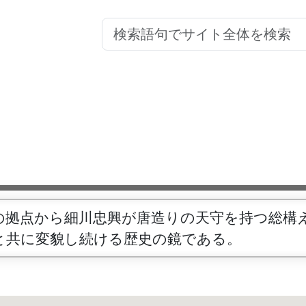
の拠点から細川忠興が唐造りの天守を持つ総構
と共に変貌し続ける歴史の鏡である。