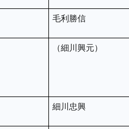
毛利勝信
（細川興元）
細川忠興