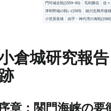
門司城合戦(1559~60)
毛利勝信
佐々
津和野城の戦い(1569)
細川忠興丹後移封
小笠原長雄
由宇・神代湾の海戦(1566
小倉城研究報告
跡
序章：関門海峡の要