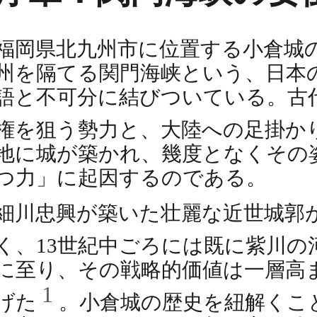
福岡県北九州市に位置する小倉城
州を隔てる関門海峡という、日本
語と不可分に結びついている。古
権を狙う勢力と、大陸への足掛か
地に城が築かれ、幾度となくその
つ力」に起因するのである。
細川忠興が築いた壮麗な近世城郭
く、13世紀中ごろには既に紫川
に至り、その戦略的価値は一層高
1
げた
。小倉城の歴史を紐解くこ