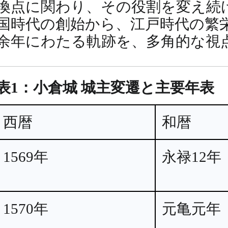
換点に関わり、その役割を変え続
国時代の創始から、江戸時代の繁
余年にわたる軌跡を、多角的な視
表1：小倉城 城主変遷と主要年表
西暦
和暦
1569年
永禄12年
1570年
元亀元年