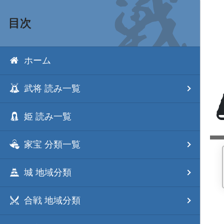
目次
ホーム
武将 読み一覧
姫 読み一覧
家宝 分類一覧
城 地域分類
合戦 地域分類