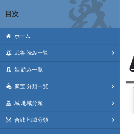
目次
ホーム
武将 読み一覧
姫 読み一覧
家宝 分類一覧
城 地域分類
合戦 地域分類