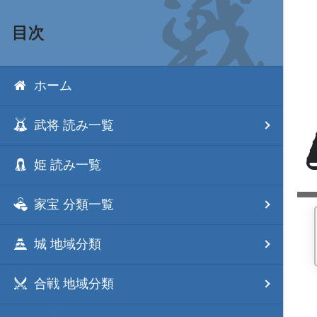
目次
ホーム
武将 読み一覧
姫 読み一覧
家宝 分類一覧
城 地域分類
合戦 地域分類