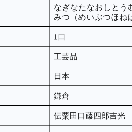
なぎなたなおしとう
みつ（めいぶつほね
1口
工芸品
日本
鎌倉
伝粟田口藤四郎吉光