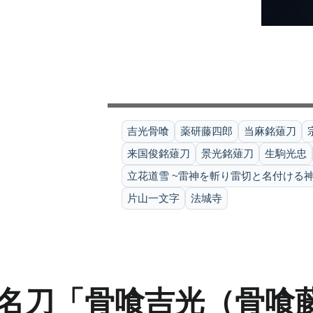
吉光骨喰
薬研藤四郎
当麻銘薙刀
来国俊銘薙刀
景光銘薙刀
生駒光忠
立花道雪 ~雷神を斬り雷切と名付ける神
片山一文字
法城寺
名刀「骨喰吉光（骨喰