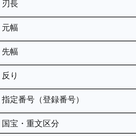
刃長
元幅
先幅
反り
指定番号（登録番号）
国宝・重文区分