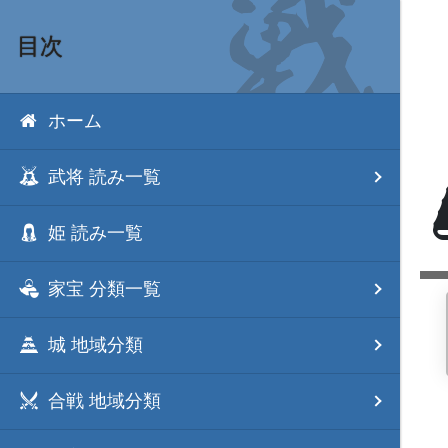
目次
ホーム
武将 読み一覧
姫 読み一覧
家宝 分類一覧
城 地域分類
合戦 地域分類