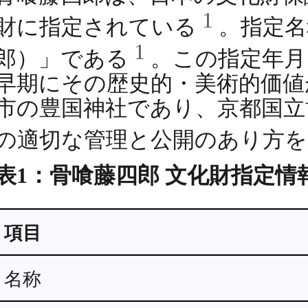
1
財に指定されている
。指定名
1
郎）」である
。この指定年月
早期にその歴史的・美術的価値
市の豊国神社であり、京都国立
の適切な管理と公開のあり方
表1：骨喰藤四郎 文化財指定情
項目
名称