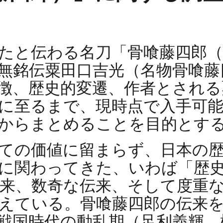
たと伝わる名刀「骨喰藤四郎
無銘伝粟田口吉光（名物骨喰藤
徴、歴史的変遷、作者とされる
に至るまで、現時点で入手可
からまとめることを目的とす
ての価値に留まらず、日本の
に関わってきた、いわば「歴
来、数奇な伝来、そして度重
えている。骨喰藤四郎の伝来
戦国時代の動乱期（足利義輝、