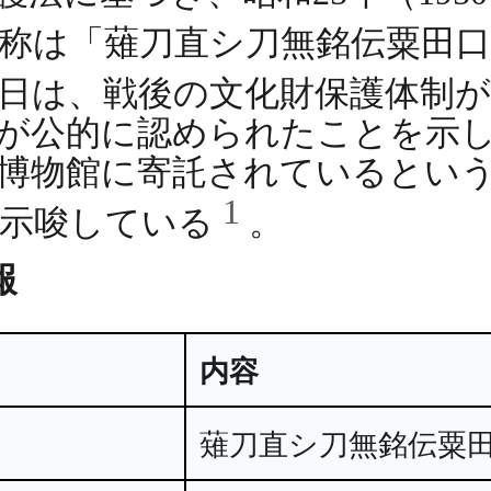
称は「薙刀直シ刀無銘伝粟田口
日は、戦後の文化財保護体制
が公的に認められたことを示
博物館に寄託されているとい
1
を示唆している
。
報
内容
薙刀直シ刀無銘伝粟