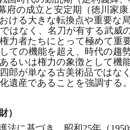
幕府の成立と安定期（徳川家康
おける大きな転換点や重要な
然ではなく、名刀が有する武威
の権力者たちにとって極めて重
しての機能を超え、時代の趨
、あるいは権力の象徴として機
四郎が単なる古美術品ではな
化遺産であることを強調する
財）
法に基づき、昭和25年（1950