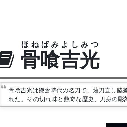
ほねばみよしみつ
骨喰吉光
骨喰吉光は鎌倉時代の名刀で、薙刀直し脇
れた。その切れ味と数奇な歴史、刀身の彫