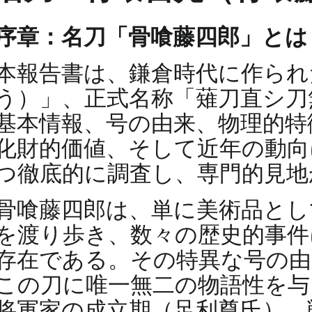
序章：名刀「骨喰藤四郎」とは
本報告書は、鎌倉時代に作られ
う）」、正式名称「薙刀直シ刀
基本情報、号の由来、物理的特
化財的価値、そして近年の動向
つ徹底的に調査し、専門的見地
骨喰藤四郎は、単に美術品とし
を渡り歩き、数々の歴史的事件
存在である。その特異な号の由
この刀に唯一無二の物語性を与
将軍家の成立期（足利尊氏）、