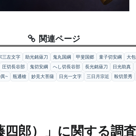
関連ページ
宗三左文字
助光銘薙刀
鬼丸国綱
甲斐国郷
童子切安綱
大包
圧切長谷部
鬼切安綱
へし切長谷部
長光銘薙刀
日光助真
異~
瓶通槍
妙見大菩薩
日光一文字
三日月宗近
鞍切景秀
藤四郎）」に関する調