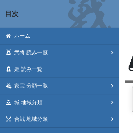
目次
ホーム
武将 読み一覧
姫 読み一覧
家宝 分類一覧
城 地域分類
合戦 地域分類