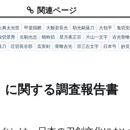
関連ページ
大典太光世
甲斐国郷
大般若長光
助光銘薙刀
大包平
鬼切安
鞍切景秀
生駒光忠
蜻蛉切
星月夜正宗
片山一文字
吉光骨喰
薙刀
圧切長谷部
瓜実剣
骨喰吉光
宗三左文字
日本号
妙見
」に関する調査報告書