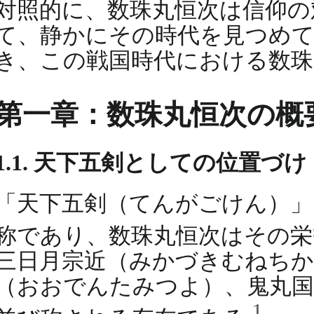
対照的に、数珠丸恒次は信仰の
て、静かにその時代を見つめ
き、この戦国時代における数珠
第一章：数珠丸恒次の概
1.1. 天下五剣としての位置づけ
「天下五剣（てんがごけん）」
称であり、数珠丸恒次はその
三日月宗近（みかづきむねちか
（おおでんたみつよ）、鬼丸
1