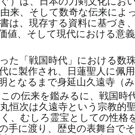
ぐ）は、日本の刀剣文化にお
由来、そして数奇な伝来によ
書は、現存する資料に基づき
価値、そして現代における意
った「戦国時代」における数
代に製作され、日蓮聖人に佩
明となるまで身延山久遠寺（
この伝来を鑑みるに、戦国時代（1
丸恒次は久遠寺という宗教的
なく、むしろ霊宝としての性格
の手に渡り、歴史の表舞台で