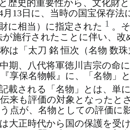
と歴史的重要性から、文化財
年）4月13日に、当時の国宝保存
1
化財に相当）に指定された
。そ
護法が施行されたことに伴い、
称は「太刀 銘 恒次（名物 数
中期、八代将軍徳川吉宗の命
『享保名物帳』に、「名物」
記載される「名物」とは、単
伝来も評価の対象となったと
う点が、名物としての評価に
は大正時代から国の保護を受