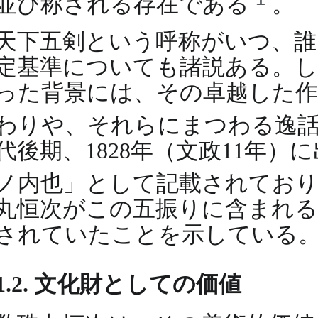
並び称される存在である
。
天下五剣という呼称がいつ、
定基準についても諸説ある。
った背景には、その卓越した作
わりや、それらにまつわる逸
代後期、1828年（文政11年
ノ内也」として記載されてお
丸恒次がこの五振りに含まれる
されていたことを示している
1.2. 文化財としての価値