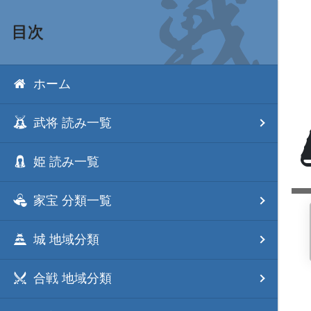
目次
ホーム
武将 読み一覧
姫 読み一覧
家宝 分類一覧
城 地域分類
合戦 地域分類