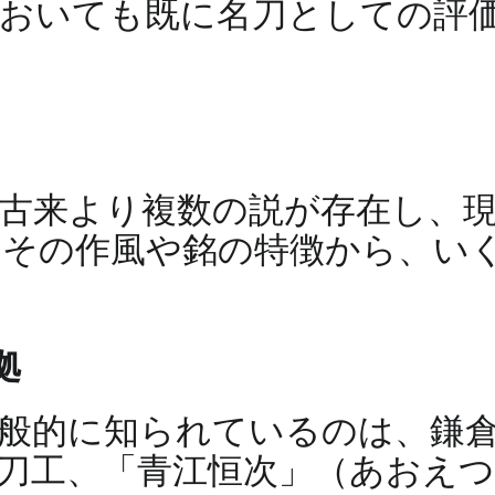
においても既に名刀としての評
古来より複数の説が存在し、
、その作風や銘の特徴から、い
拠
般的に知られているのは、鎌
刀工、「青江恒次」（あおえ