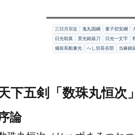
三日月宗近
鬼丸国綱
童子切安綱
日光助真
景光銘薙刀
日光一文字
備前長船兼光
へし切長谷部
当麻銘
天下五剣「数珠丸恒次
序論