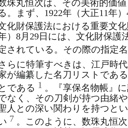
数珠丸恒次は、その美術的価値
る。まず、1922年（大正11
文化財保護法における重要文
年）8月29日には、文化財保
定されている。その際の指定名
さらに特筆すべきは、江戸時代
家が編纂した名刀リストである
1
とである
。『享保名物帳』に
でなく、その刀剣が持つ由緒や
聖人との深い関わりを持つとい
7
い
。このように、数珠丸恒次