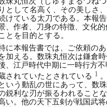
数珠丸恒次（じゅずまるつねつ
りとして名高く、その美しさ、
続けている太刀である。本報告
景、作者、刀身の特徴、文化的
ことを目的とする。
特に本報告書では、ご依頼のあ
を加える。数珠丸恒次は鎌倉時
後、江戸時代中期に一時行方不
1
蔵されていたとされている
。
という動乱の世にあって、数珠
の鋭利な刃が振るわれること
高い。他の天下五剣が戦国武将