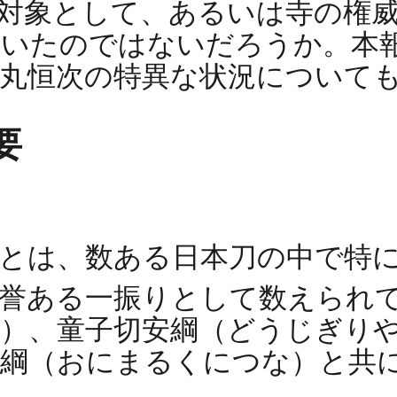
対象として、あるいは寺の権
ていたのではないだろうか。本
丸恒次の特異な状況について
要
とは、数ある日本刀の中で特
栄誉ある一振りとして数えられ
）、童子切安綱（どうじぎり
国綱（おにまるくにつな）と共