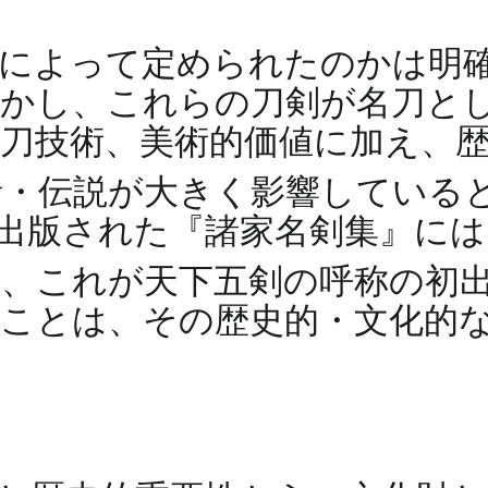
誰によって定められたのかは明
しかし、これらの刀剣が名刀と
刀技術、美術的価値に加え、
話・伝説が大きく影響している
）に出版された『諸家名剣集』に
り、これが天下五剣の呼称の初
ことは、その歴史的・文化的
。