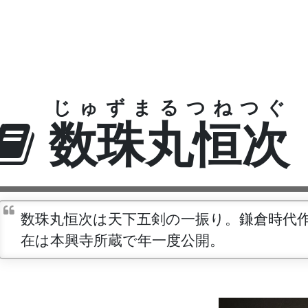
じゅずまるつねつぐ
数珠丸恒次
数珠丸恒次は天下五剣の一振り。鎌倉時代
在は本興寺所蔵で年一度公開。