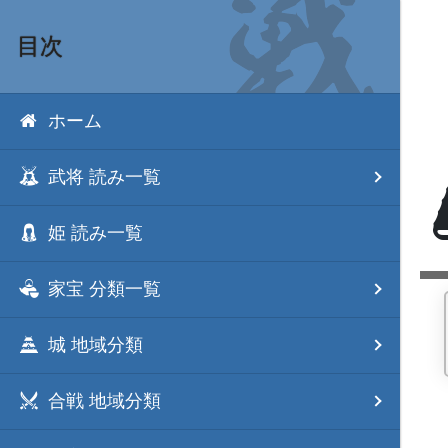
目次
ホーム
武将 読み一覧
姫 読み一覧
家宝 分類一覧
城 地域分類
合戦 地域分類